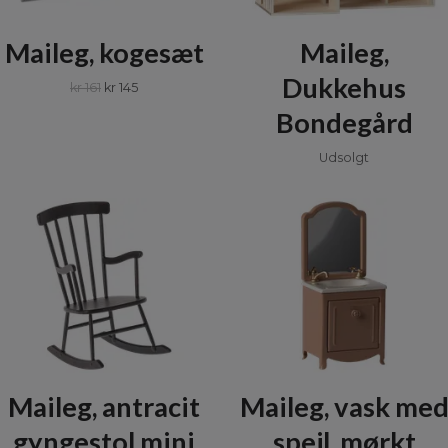
Maileg, kogesæt
Maileg,
Dukkehus
kr 161
kr 145
Bondegård
Udsolgt
Maileg, antracit
Maileg, vask me
gyngestol mini
spejl, mørkt