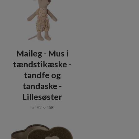
Maileg - Mus i
tændstikæske -
tandfe og
tandaske -
Lillesøster
kr 187
kr 168