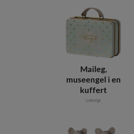
Maileg,
museengel i en
kuffert
Udsolgt