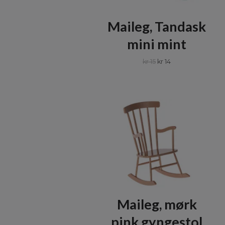
Maileg, Tandask
mini mint
kr 15
kr 14
Maileg, mørk
pink gyngestol