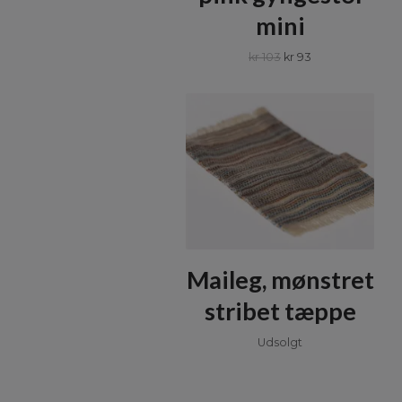
mini
kr 103
kr 93
Maileg, mønstret
stribet tæppe
Udsolgt