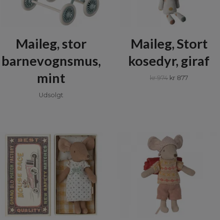
Maileg, stor
Maileg, Stort
barnevognsmus,
kosedyr, giraf
mint
kr 974
kr 877
Udsolgt