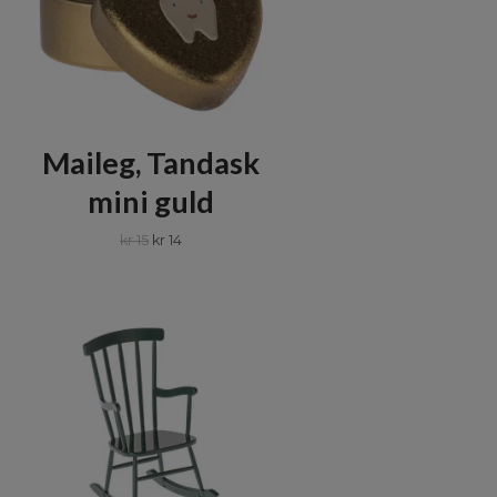
Maileg, Tandask
mini guld
kr 15
kr 14