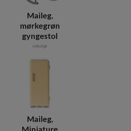
Maileg,
mørkegrøn
gyngestol
Udsolgt
d
Maileg,
Miniature