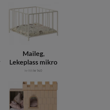
Maileg,
r
Lekeplass mikro
kr 155
kr 140