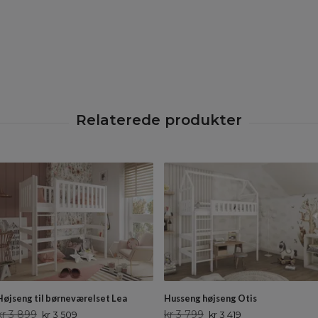
Højseng til børneværelset Lea
Husseng højseng Otis
kr 3 899
kr 3 799
kr 3 509
kr 3 419