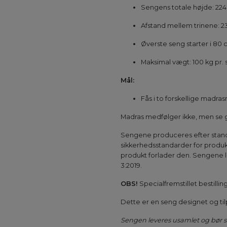
Sengens totale højde: 22
Afstand mellem trinene: 2
Øverste seng starter i 80
Maksimal vægt: 100 kg pr.
Mål:
Fås i to forskellige madr
Madras medfølger ikke, men se g
Sengene produceres efter standa
sikkerhedsstandarder for produkt
produkt forlader den. Sengene l
3:2019.
OBS!
Specialfremstillet bestillin
Dette er en seng designet og tilp
Sengen leveres usamlet og bør s