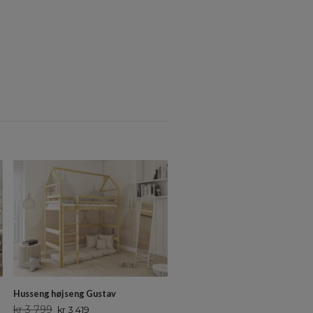
Husseng højseng Gustav
kr 3 799
kr 3 419