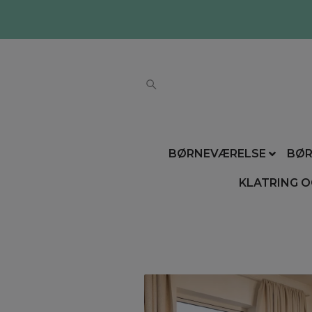
BØRNEVÆRELSE
BØR
KLATRING O