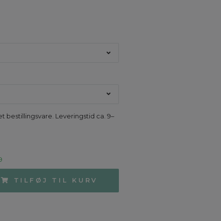
M
t bestillingsvare. Leveringstid ca. 9–
9
TILFØJ TIL KURV