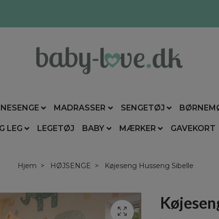
NESENGE
MADRASSER
SENGETØJ
BØRNEM
G LEG
LEGETØJ
BABY
MÆRKER
GAVEKORT
Hjem
HØJSENGE
Køjeseng Husseng Sibelle
Køjeseng