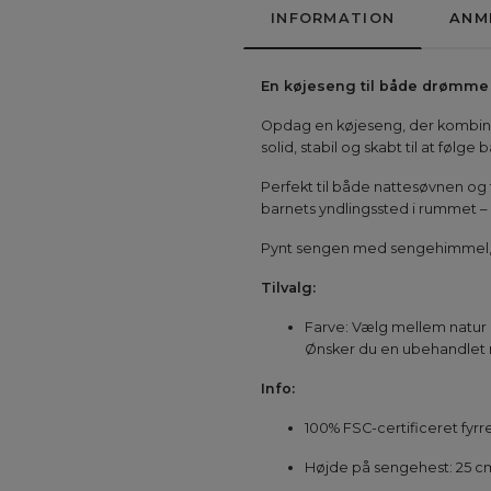
INFORMATION
ANM
En køjeseng til både drømme 
Opdag en køjeseng, der kombiner
solid, stabil og skabt til at fø
Perfekt til både nattesøvnen og 
barnets yndlingssted i rummet – 
Pynt sengen med sengehimmel, vi
Tilvalg:
Farve: Vælg mellem natur (
Ønsker du en ubehandlet n
Info:
100% FSC-certificeret fyrre
Højde på sengehest: 25 c