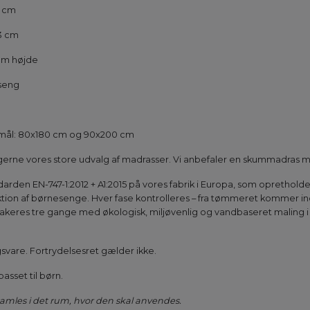
4 cm
3 cm
 cm højde
 seng
asmål: 80x180 cm og 90x200 cm
erne vores store udvalg af madrasser. Vi anbefaler en skummadras me
rden EN-747-1:2012 + A1:2015 på vores fabrik i Europa, som oprethold
ion af børnesenge. Hver fase kontrolleres – fra tømmeret kommer ind i
akeres tre gange med økologisk, miljøvenlig og vandbaseret maling i h
gsvare. Fortrydelsesret gælder ikke.
asset til børn.
amles i det rum, hvor den skal anvendes.