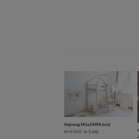
Højseng Mila DMPA hvid
kr 6 069
kr 5 462