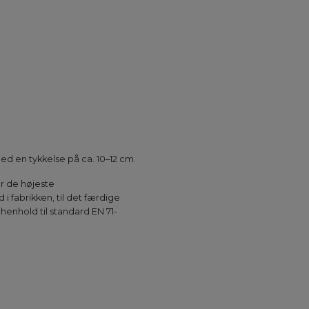
d en tykkelse på ca. 10–12 cm.
er de højeste
 fabrikken, til det færdige
enhold til standard EN 71-