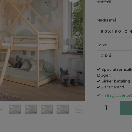
kr 3 499
Madrasmål
80X180 C
Farve
GRÅ
Specialfremstille
12 uger.
Sikker betaling
2 års garanti
Fri fragt over 69