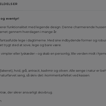
ELDELSER
og eventyr!
er funktionalitet med legende design. Denne charmerende husseng er
lge barnet gennem hverdagen i mange år.
fantasifulde lege i dagtimerne. Med sine indbydende former og robust
et trygt sted at sove, lege og bare være.
mpler eller lyskæder – og skab en personlig, lille verden midt i hje
lakeret), hvid, grå, antracit, kashmir og oliven. Alle senge i natur er 
aturfarvet seng, så skriv det i kommentarfeltet ved kassen.
træ, der sikrer ansvarligt skovbrug.
m