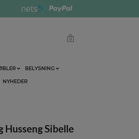
0
ØBLER
BELYSNING
NYHEDER
 Husseng Sibelle