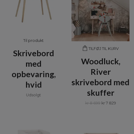
Til produkt
TILFØJ TIL KURV
Skrivebord
Woodluck,
med
River
opbevaring,
skrivebord med
hvid
skuffer
Udsolgt
kr 8 699
kr 7 829