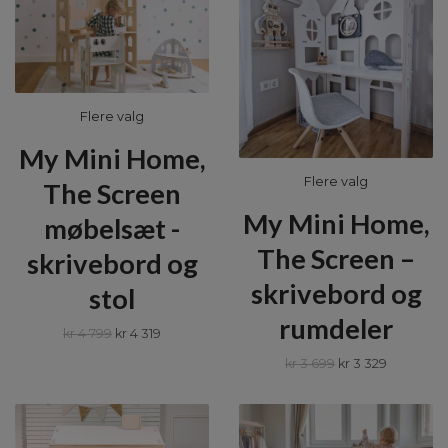
Flere valg
My Mini Home,
Flere valg
The Screen
My Mini Home,
møbelsæt -
The Screen –
skrivebord og
skrivebord og
stol
rumdeler
kr 4 799
kr 4 319
kr 3 699
kr 3 329