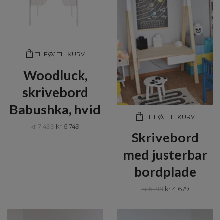
TILFØJ TIL KURV
Woodluck,
skrivebord
Babushka, hvid
TILFØJ TIL KURV
kr 7 499
kr 6 749
Skrivebord
med justerbar
bordplade
kr 5 199
kr 4 679