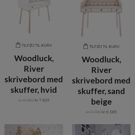
TILFØJ TIL KURV
TILFØJ TIL KURV
Woodluck,
Woodluck,
River
River
skrivebord med
skrivebord med
skuffer, hvid
skuffer, sand
beige
kr 8 699
kr 7 829
kr 7 099
kr 6 389