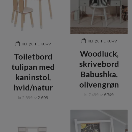
TILFØJ TIL KURV
TILFØJ TIL KURV
Woodluck,
Toiletbord
skrivebord
tulipan med
Babushka,
kaninstol,
olivengrøn
hvid/natur
kr 7 499
kr 6 749
kr 2 899
kr 2 609