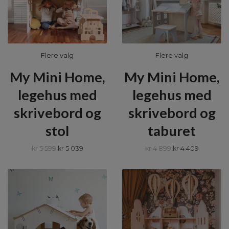
Flere valg
Flere valg
My Mini Home,
My Mini Home,
legehus med
legehus med
skrivebord og
skrivebord og
stol
taburet
kr 5 599
kr 5 039
kr 4 899
kr 4 409