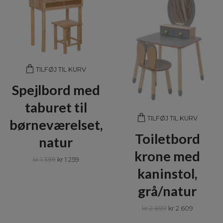
TILFØJ TIL KURV
Spejlbord med
taburet til
TILFØJ TIL KURV
børneværelset,
Toiletbord
natur
krone med
kr 1 399
kr 1 259
kaninstol,
grå/natur
kr 2 899
kr 2 609