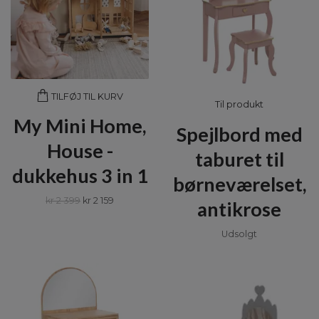
TILFØJ TIL KURV
Til produkt
My Mini Home,
Spejlbord med
House -
taburet til
dukkehus 3 in 1
børneværelset,
kr 2 399
kr 2 159
antikrose
Udsolgt