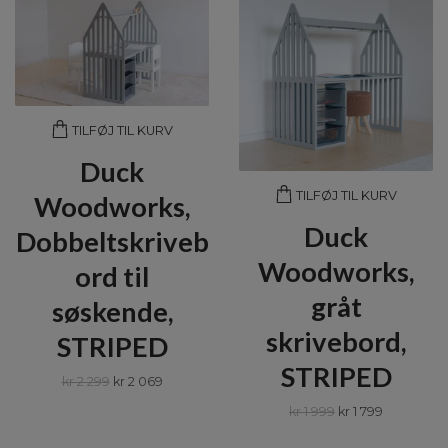
TILFØJ TIL KURV
Duck
TILFØJ TIL KURV
Woodworks,
Duck
Dobbeltskriveb
Woodworks,
ord til
gråt
søskende,
skrivebord,
STRIPED
STRIPED
kr 2 299
kr 2 069
kr 1 999
kr 1 799