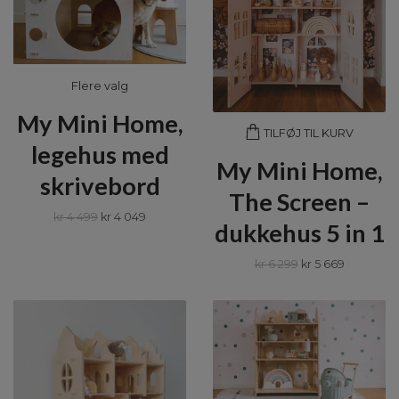
Flere valg
My Mini Home,
TILFØJ TIL KURV
legehus med
My Mini Home,
skrivebord
The Screen –
kr 4 499
kr 4 049
dukkehus 5 in 1
kr 6 299
kr 5 669