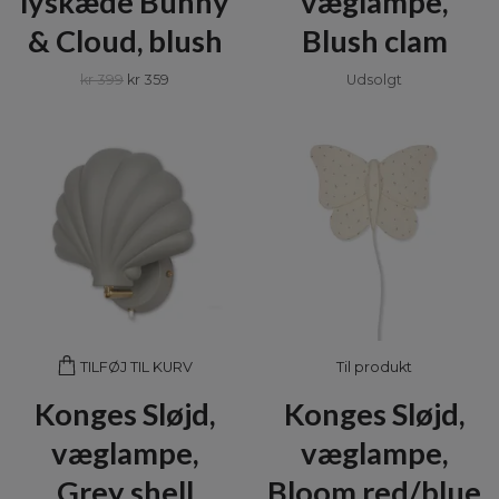
lyskæde Bunny
væglampe,
& Cloud, blush
Blush clam
kr 399
kr 359
Udsolgt
Til produkt
TILFØJ TIL KURV
Konges Sløjd,
Konges Sløjd,
væglampe,
væglampe,
Grey shell
Bloom red/blue