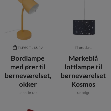
Til produkt
TILFØJ TIL KURV
Bordlampe
Mørkeblå
med ører til
loftlampe til
børneværelset,
børneværelset
okker
Kosmos
kr 199
kr 179
Udsolgt