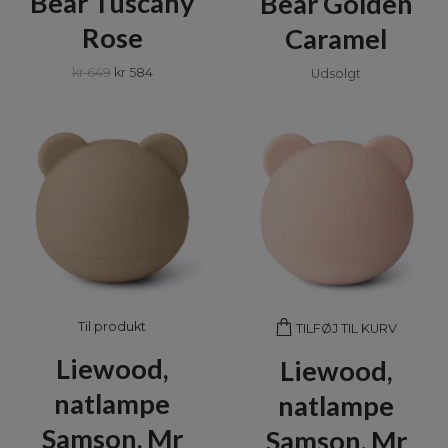
Bear Tuscany
Bear Golden
Rose
Caramel
kr 649
kr 584
Udsolgt
Til produkt
TILFØJ TIL KURV
Liewood,
Liewood,
natlampe
natlampe
Samson, Mr
Samson, Mr