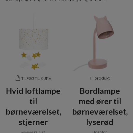
Til produkt
TILFØJ TIL KURV
Hvid loftlampe
Bordlampe
til
med ører til
børneværelset,
børneværelset,
stjerner
lyserød
kr 369
kr 332
Udsolgt