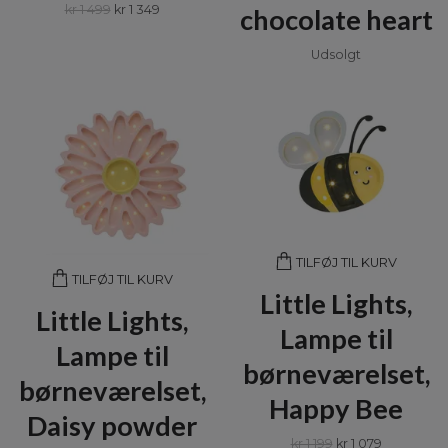
kr 1 499
kr 1 349
chocolate heart
Udsolgt
TILFØJ TIL KURV
TILFØJ TIL KURV
Little Lights,
Little Lights,
Lampe til
Lampe til
børneværelset,
børneværelset,
Happy Bee
Daisy powder
kr 1 199
kr 1 079