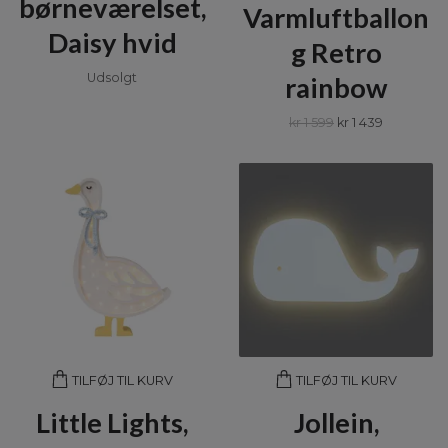
børneværelset,
Varmluftballon
Daisy hvid
g Retro
Udsolgt
rainbow
kr 1 599
kr 1 439
TILFØJ TIL KURV
TILFØJ TIL KURV
Little Lights,
Jollein,