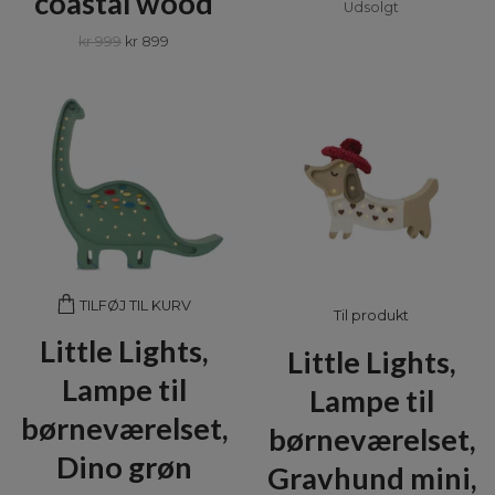
coastal wood
Udsolgt
kr 999
kr 899
TILFØJ TIL KURV
Til produkt
Little Lights,
Little Lights,
Lampe til
Lampe til
børneværelset,
børneværelset,
Dino grøn
Gravhund mini,