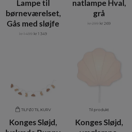
Lampe til
natlampe Hval,
børneværelset,
grå
Gås med sløjfe
kr 299
kr 269
kr 1 499
kr 1 349
Til produkt
TILFØJ TIL KURV
Konges Sløjd,
Konges Sløjd,