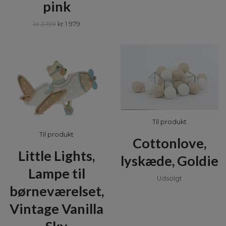
pink
kr 2 199
kr 1 979
Til produkt
Til produkt
Cottonlove,
Little Lights,
lyskæde, Goldie
Lampe til
Udsolgt
børneværelset,
Vintage Vanilla