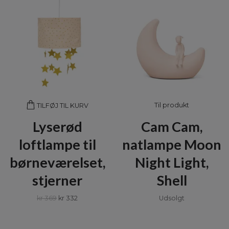
Til produkt
TILFØJ TIL KURV
Lyserød
Cam Cam,
loftlampe til
natlampe Moon
børneværelset,
Night Light,
stjerner
Shell
kr 369
kr 332
Udsolgt