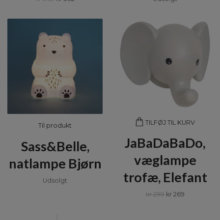
TILFØJ TIL KURV
Til produkt
JaBaDaBaDo,
Sass&Belle,
væglampe
natlampe Bjørn
trofæ, Elefant
Udsolgt
kr 299
kr 269