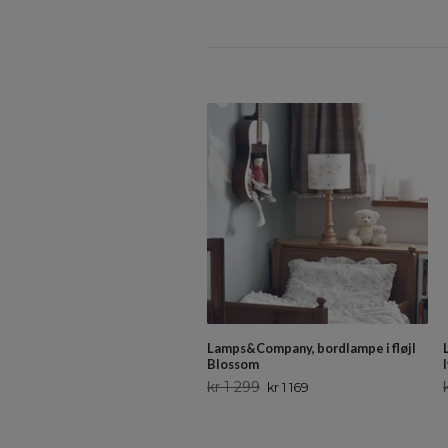
Lamps&Company, bordlampe i fløjl
Blossom
kr 1 299
kr 1 169