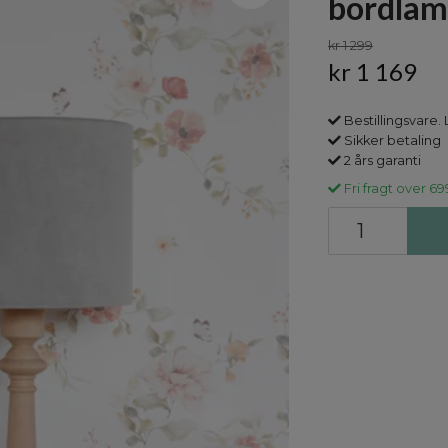
bordlampe
kr 1 299
kr 1 169
Bestillingsvare. 
Sikker betaling
2 års garanti
Fri fragt over 69