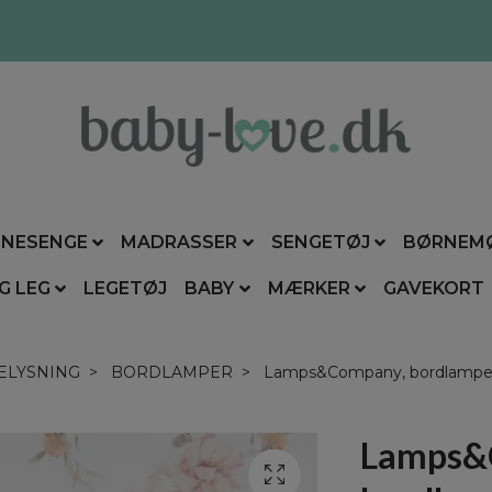
NESENGE
MADRASSER
SENGETØJ
BØRNEM
G LEG
LEGETØJ
BABY
MÆRKER
GAVEKORT
ELYSNING
BORDLAMPER
Lamps&Company, bordlampe i f
Lamps&