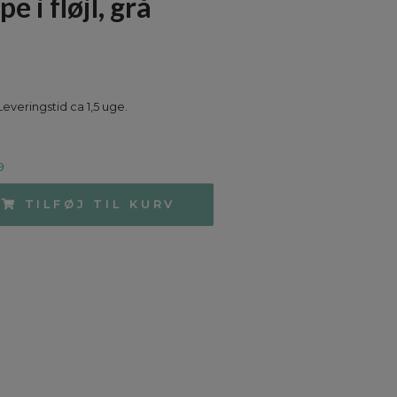
 i fløjl, grå
Leveringstid ca 1,5 uge.
9
TILFØJ TIL KURV