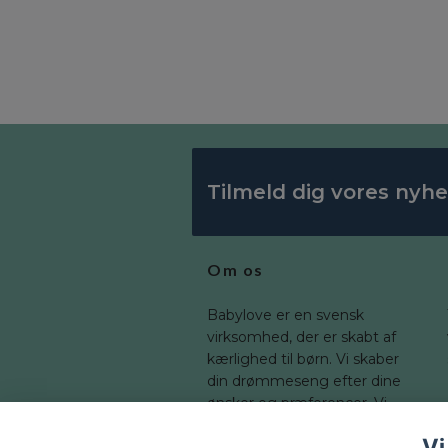
Tilmeld dig vores nyh
Om os
Babylove er en svensk
virksomhed, der er skabt af
kærlighed til børn. Vi skaber
din drømmeseng efter dine
ønsker og præferencer. Vi
tilbyder en bred vifte af
Vi
dimensioner, som du kan