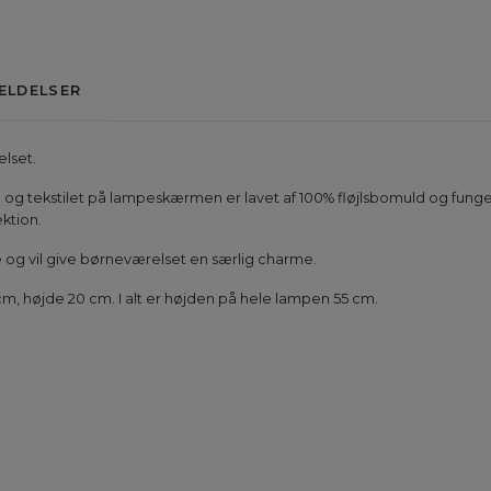
ELDELSER
lset.
 og tekstilet på lampeskærmen er lavet af 100% fløjlsbomuld og fun
ktion.
e og vil give børneværelset en særlig charme.
, højde 20 cm. I alt er højden på hele lampen 55 cm.