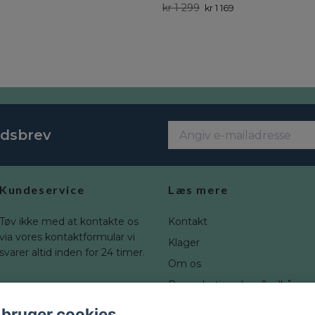
kr 1 299
kr 1 169
edsbrev
Kundeservice
Læs mere
Tøv ikke med at kontakte os
Kontakt
via vores kontaktformular vi
Klager
svarer altid inden for 24 timer.
Om os
Brugerbetingelser & vilkår
Fortrydelsesret
 bruger cookies