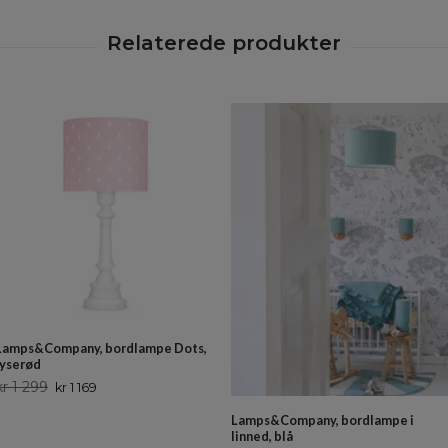
Lamps&Company, bordlampe Dots,
lyserød
kr 1 299
kr 1 169
Lamps&Company, bordlampe i
linned, blå