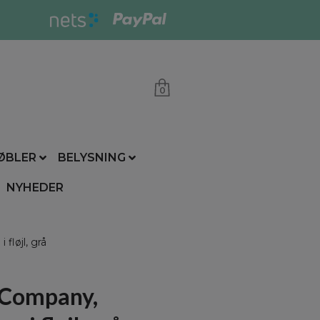
0
ØBLER
BELYSNING
NYHEDER
løjl, grå
Company,