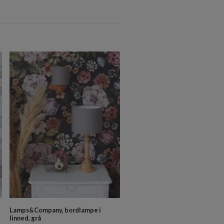
Bordlampe med pomponer linne
natur
kr 209
kr 188
Lamps&Company, bordlampe i
linned, grå