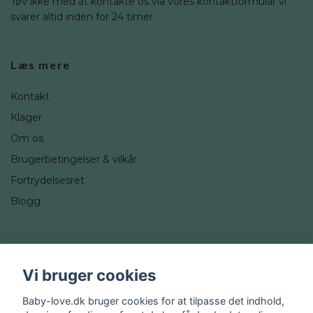
Tøv ikke med at kontakte os via vores kontaktformular vi
svarer altid inden for 24 timer.
Læs mere
Kontakt
Klager
Om os
Brugerbetingelser & vilkår
Fortrydelsesret
Blogg
Sociale medier
Vi bruger cookies
Instagram
Baby-love.dk bruger cookies for at tilpasse det indhold,