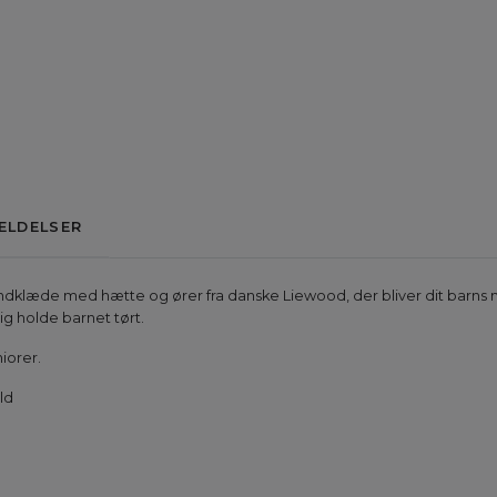
ELDELSER
åndklæde med hætte og ører fra danske Liewood, der bliver dit barns nye
g holde barnet tørt.
niorer.
ld