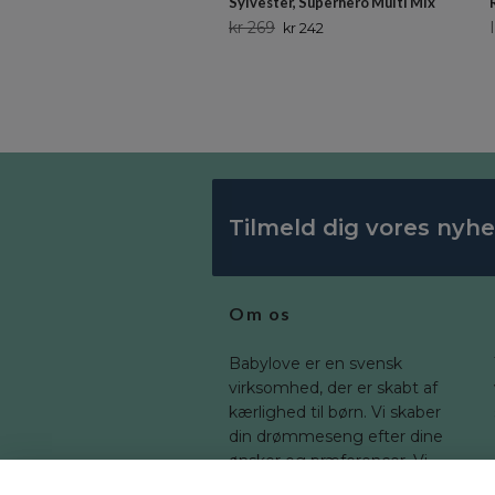
Sylvester, Superhero Multi Mix
kr 269
kr 242
Tilmeld dig vores nyh
Om os
Babylove er en svensk
virksomhed, der er skabt af
kærlighed til børn. Vi skaber
din drømmeseng efter dine
ønsker og præferencer. Vi
tilbyder en bred vifte af