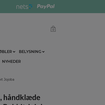
0
ØBLER
BELYSNING
NYHEDER
t Jojoba
, håndklæde