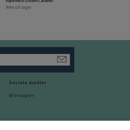
Superhero Golden Caramel
Sandy
Ikke på lager
Ikke på lager
Sociale medier
Instagram