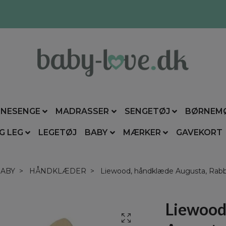
NESENGE
MADRASSER
SENGETØJ
BØRNEM
G LEG
LEGETØJ
BABY
MÆRKER
GAVEKORT
ABY
HÅNDKLÆDER
Liewood, håndklæde Augusta, Rabbi
Liewood