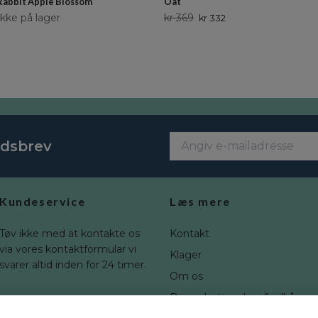
Rabbit Apple Blossom
Oat
Ikke på lager
kr 369
kr 332
edsbrev
Kundeservice
Læs mere
Tøv ikke med at kontakte os
Kontakt
via vores kontaktformular vi
Klager
svarer altid inden for 24 timer.
Om os
Brugerbetingelser & vilkår