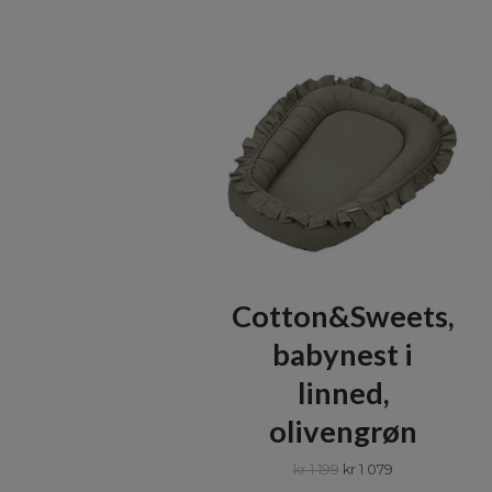
Cotton&Sweets,
babynest i
linned,
olivengrøn
kr 1 199
kr 1 079