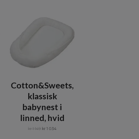
Cotton&Sweets,
klassisk
babynest i
linned, hvid
kr 1 149
kr 1 034