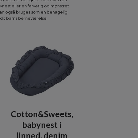
ynest eller en farverig og mønstret
e kan også bruges som en behagelig
l dit barns børneværelse.
Cotton&Sweets,
babynest i
linned, denim