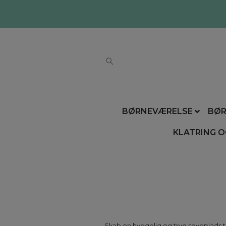
BØRNEVÆRELSE
BØR
KLATRING O
Skab en hyggelig og tryg soveplads t