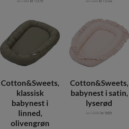
kr 1 199
kr 1 079
kr 1 149
kr 1 034
Cotton&Sweets,
Cotton&Sweets,
klassisk
babynest i satin,
babynest i
lyserød
linned,
kr 1 099
kr 989
olivengrøn