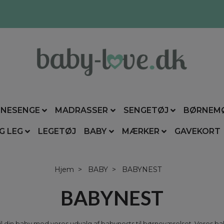
NESENGE
MADRASSER
SENGETØJ
BØRNEM
G LEG
LEGETØJ
BABY
MÆRKER
GAVEKORT
Hjem
BABY
BABYNEST
BABYNEST
il din baby med vores udvalg af babynests til børneværelset. Vores b