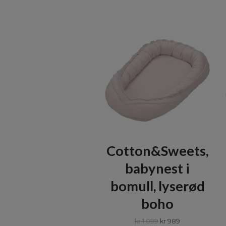
Cotton&Sweets,
babynest i
bomull, lyserød
boho
kr 1 099
kr 989