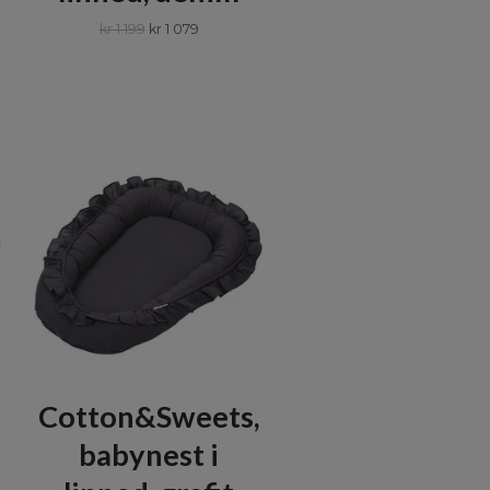
kr 1 199
kr 1 079
Cotton&Sweets,
babynest i