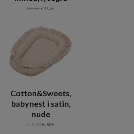
kr 1 149
kr 1 034
Cotton&Sweets,
babynest i satin,
nude
kr 1 099
kr 989