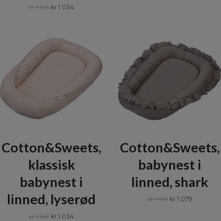
kr 1 149
kr 1 034
Cotton&Sweets,
Cotton&Sweets,
klassisk
babynest i
babynest i
linned, shark
linned, lyserød
kr 1 199
kr 1 079
kr 1 149
kr 1 034