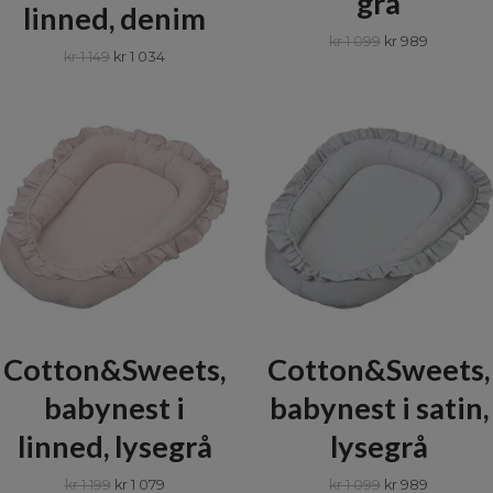
grå
linned, denim
kr 1 099
kr 989
kr 1 149
kr 1 034
Cotton&Sweets,
Cotton&Sweets,
babynest i
babynest i satin,
linned, lysegrå
lysegrå
kr 1 199
kr 1 079
kr 1 099
kr 989