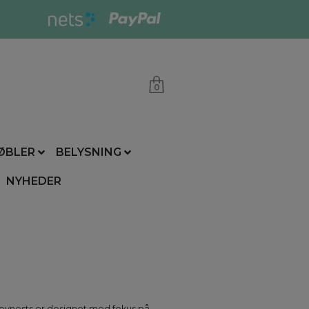
0
ØBLER
BELYSNING
NYHEDER
abynests er designet med fokus på