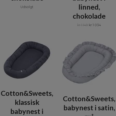
linned,
Udsolgt
chokolade
kr 1 149
kr 1 034
Cotton&Sweets,
Cotton&Sweets,
klassisk
babynest i satin,
babynest i