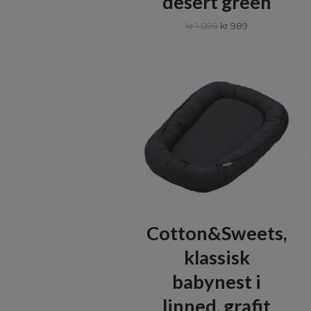
desert green
kr 1 099
kr 989
Cotton&Sweets,
klassisk
babynest i
linned, grafit