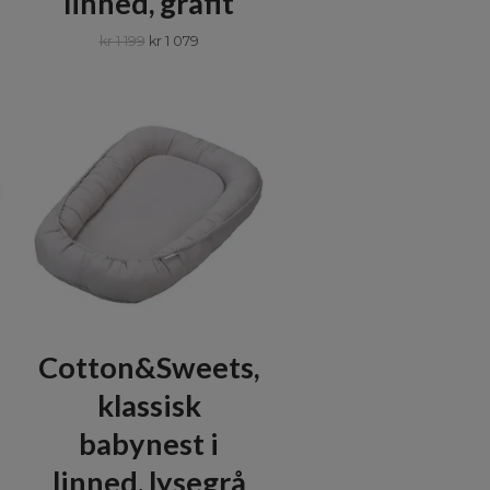
linned, grafit
kr 1 199
kr 1 079
Cotton&Sweets,
klassisk
babynest i
linned, lysegrå