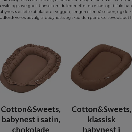
 hvile og sove godt. Uanset om du leder efter en enkel og stilfuld bab
babynests er lette at placere i vuggen, sengen eller på sofaen, og d
å. Udforsk vores udvalg af babynests og skab den perfekte soveplads ti
Cotton&Sweets,
Cotton&Sweets,
babynest i satin,
klassisk
chokolade
babynest i