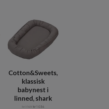
Cotton&Sweets,
klassisk
babynest i
linned, shark
kr 1 149
kr 1 034