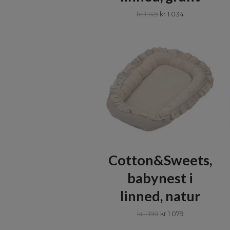
kr 1 149
kr 1 034
Cotton&Sweets,
babynest i
linned, natur
kr 1 199
kr 1 079