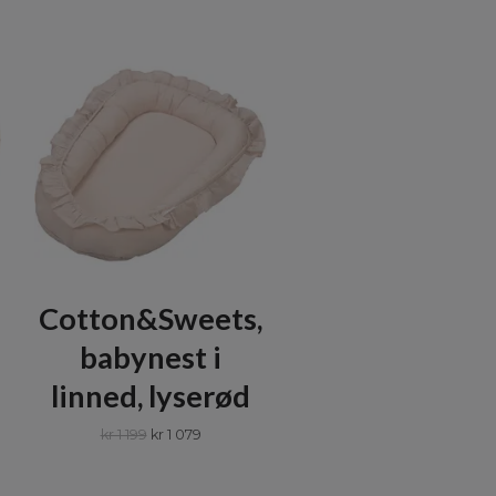
Cotton&Sweets,
babynest i
linned, lyserød
kr 1 199
kr 1 079