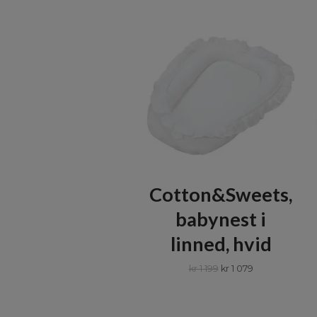
Cotton&Sweets,
babynest i
linned, hvid
kr 1 199
kr 1 079