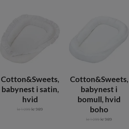
Cotton&Sweets,
Cotton&Sweets,
babynest i satin,
babynest i
hvid
bomull, hvid
boho
kr 1 099
kr 989
kr 1 099
kr 989