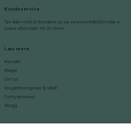
Kundeservice
Tøv ikke med at kontakte os via vores kontaktformular vi
svarer altid inden for 24 timer.
Læs mere
Kontakt
Klager
Om os
Brugerbetingelser & vilkår
Fortrydelsesret
Blogg
Sociale medier