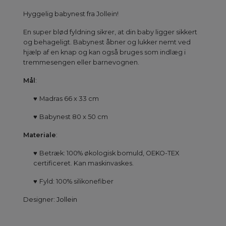
Hyggelig babynest fra Jollein!
En super blød fyldning sikrer, at din baby ligger sikkert
og behageligt. Babynest åbner og lukker nemt ved
hjælp af en knap og kan også bruges som indlæg i
tremmesengen eller barnevognen.
Mål
:
♥
Madras 66 x 33 cm
♥
Babynest 80 x 50 cm
Materiale
:
♥
Betræk: 100% økologisk bomuld, OEKO-TEX
certificeret. Kan maskinvaskes.
♥
Fyld: 100% silikonefiber
Designer:
Jollein