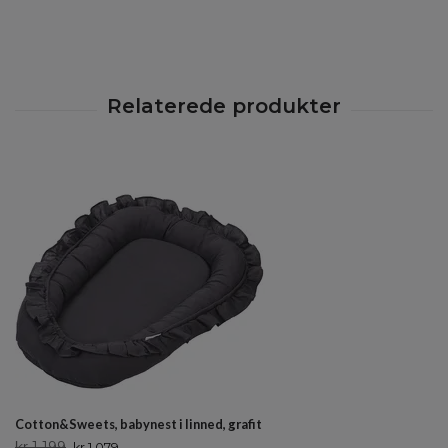
Cotton&Sweets, babynest i linned, grafit
kr 1 199
kr 1 079