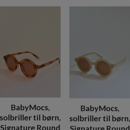
BabyMocs,
BabyMocs,
solbriller til børn,
solbriller til børn
Signature Round
Signature Round