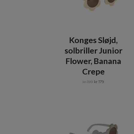
Konges Sløjd,
solbriller Junior
Flower, Banana
Crepe
kr 199
kr 179