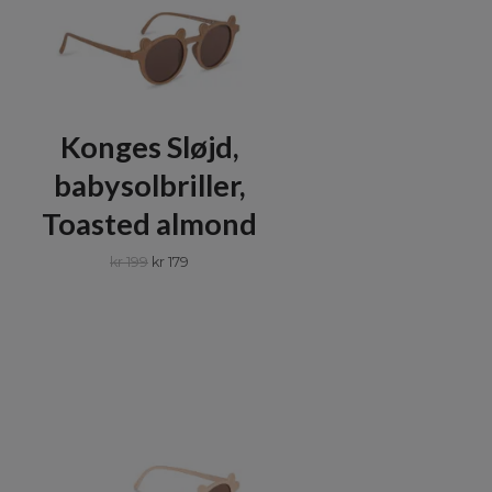
Konges Sløjd,
babysolbriller,
Toasted almond
kr 199
kr 179