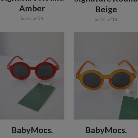
Amber
Beige
kr 199
kr 179
kr 199
kr 179
BabyMocs,
BabyMocs,