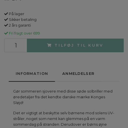
På lager
Sikker betaling
2 års garanti
Fri fragt over 699
TILFØJ TIL KURV
INFORMATION
ANMELDELSER
Gør sommeren sjovere med disse søde solbriller med
øredetaljer fra det kendte danske mærke Konges
Sløjd!
Det er vigtigt at beskytte selv børnene mod solens UV-
stråler, noget som nemt kan glemmes på en varm
sommerdag på stranden. Derudover er børns øjne