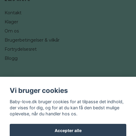
Kontakt
Klager
Om os
Brugerbetingelser & vilkår
Fortrydelsesret
Blogg
Sociale medier
Vi bruger cookies
Instagram
Baby-love.dk bruger cookies for at tilpasse det indhold,
der vises for dig, og for at du kan få den bedst mulige
oplevelse, når du handler hos os.
Accepter alle