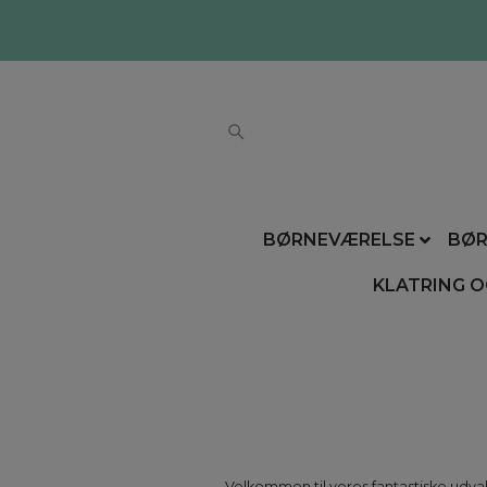
BØRNEVÆRELSE
BØR
KLATRING O
Velkommen til vores fantastiske udvalg 