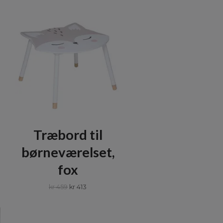
Træbord til
børneværelset,
fox
kr 459
kr 413