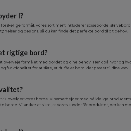
byder I?
til forskellige formål. Vores sortiment inkluderer spiseborde, skriveb
størrelser og designs, så du kan finde det perfekte bord til dit behov.
t rigtige bord?
t at overveje formålet med bordet og dine behov. Tænk på hvor og hv
og funktionalitet for at sikre, at du får et bord, der passer til dine krav.
valitet?
når vi udvælger vores borde. Vi samarbejder med pålidelige producente
te borde. Vi ønsker at sikre, at vores kunder får produkter, der kan 