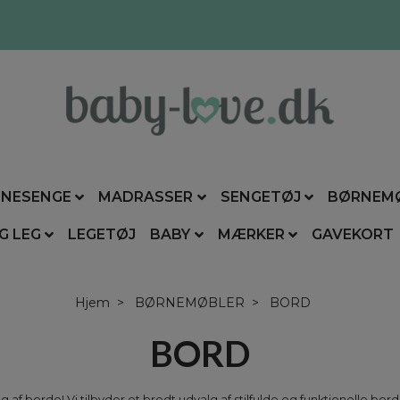
NESENGE
MADRASSER
SENGETØJ
BØRNEM
G LEG
LEGETØJ
BABY
MÆRKER
GAVEKORT
Hjem
BØRNEMØBLER
BORD
BORD
af borde! Vi tilbyder et bredt udvalg af stilfulde og funktionelle borde