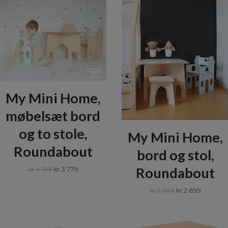
My Mini Home,
møbelsæt bord
og to stole,
My Mini Home,
Roundabout
bord og stol,
Roundabout
kr 4 199
kr 3 779
kr 2 999
kr 2 699