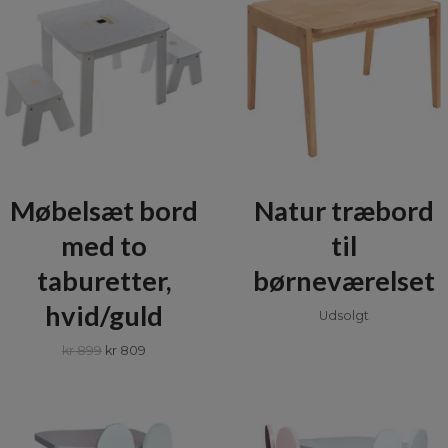
Møbelsæt bord
Natur træbord
med to
til
taburetter,
børneværelset
hvid/guld
Udsolgt
kr 899
kr 809