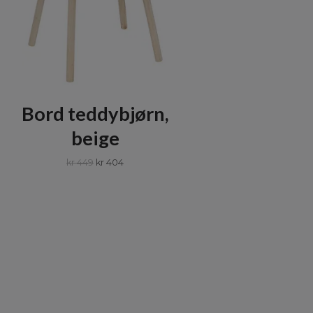
Bord teddybjørn,
beige
kr 449
kr 404