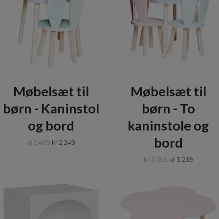
Møbelsæt til
Møbelsæt til
børn - Kaninstol
børn - To
og bord
kaninstole og
bord
kr 2 499
kr 2 249
kr 3 599
kr 3 239