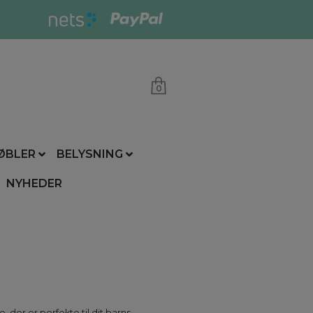
0
ØBLER
BELYSNING
NYHEDER
, der er perfekte til dit barns