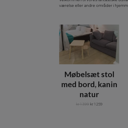
værelse eller andre områder i hjemm
Møbelsæt stol
med bord, kanin
natur
kr 1 399
kr 1 259