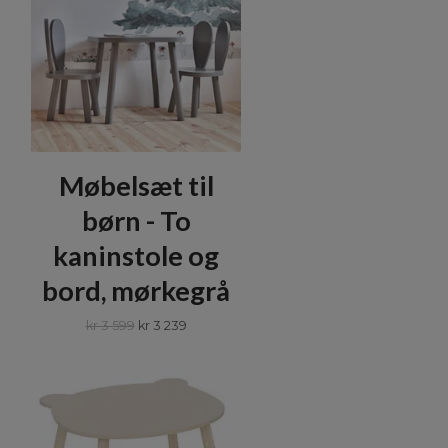
Møbelsæt til
børn - To
kaninstole og
bord, mørkegrå
kr 3 599
kr 3 239