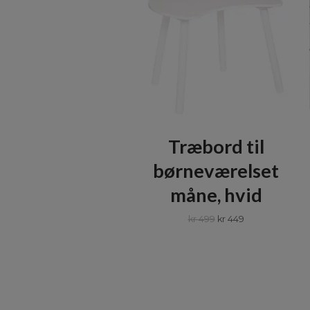
Træbord til
børneværelset
måne, hvid
kr 499
kr 449