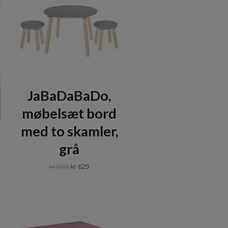
JaBaDaBaDo,
møbelsæt bord
med to skamler,
grå
kr 699
kr 629