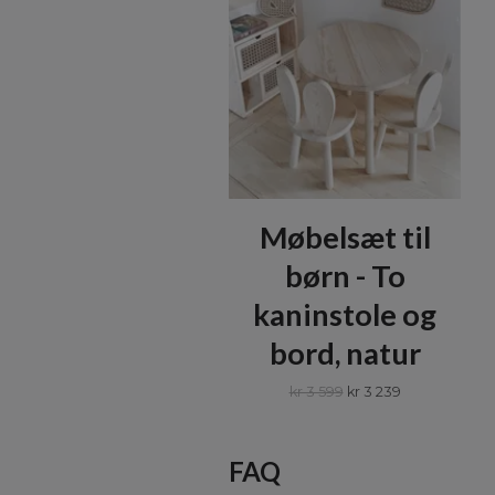
Møbelsæt til
børn - To
kaninstole og
bord, natur
kr 3 599
kr 3 239
FAQ