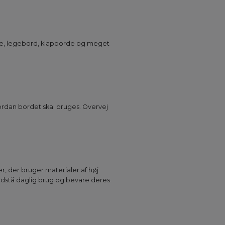
orde, legebord, klapborde og meget
ordan bordet skal bruges. Overvej
r, der bruger materialer af høj
modstå daglig brug og bevare deres