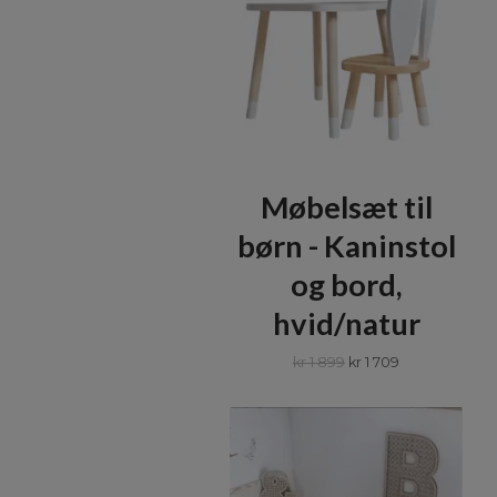
Møbelsæt til
børn - Kaninstol
og bord,
hvid/natur
kr 1 899
kr 1 709