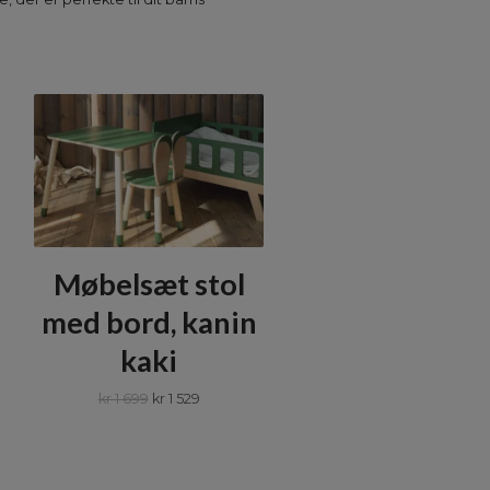
Møbelsæt stol
med bord, kanin
kaki
kr 1 699
kr 1 529