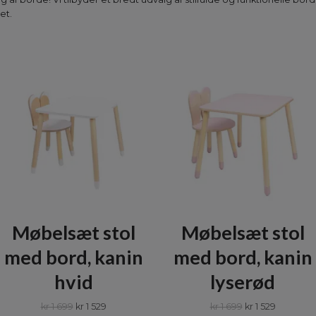
et.
Møbelsæt stol
Møbelsæt stol
med bord, kanin
med bord, kanin
hvid
lyserød
kr 1 699
kr 1 529
kr 1 699
kr 1 529