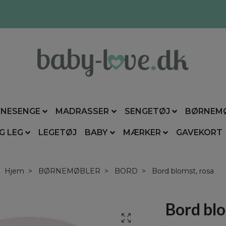
NESENGE
MADRASSER
SENGETØJ
BØRNEM
G LEG
LEGETØJ
BABY
MÆRKER
GAVEKORT
Hjem
BØRNEMØBLER
BORD
Bord blomst, rosa
Bord blo