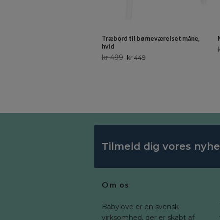
Træbord til børneværelset måne,
hvid
kr 499
kr 449
Tilmeld dig vores nyh
Om os
Babylove er en svensk
virksomhed, der er skabt af