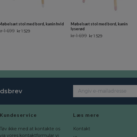
Møbelsæt stol med bord, kanin hvid
Møbelsæt stol med bord, kanin
lyserød
kr 1 699
kr 1 529
kr 1 699
kr 1 529
edsbrev
Kundeservice
Læs mere
Tøv ikke med at kontakte os
Kontakt
via vores kontaktformular vi