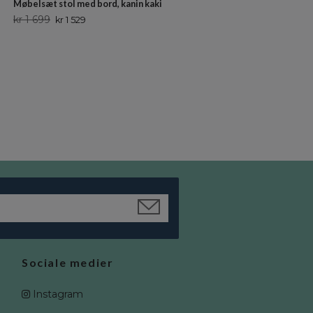
Møbelsæt stol med bord, kanin kaki
kr 1 699
kr 1 529
JaBaDaBaDo, møbelsæt bord m
to skamler, hvid
Ikke på lager
Sociale medier
Instagram