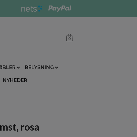
0
ØBLER
BELYSNING
NYHEDER
mst, rosa