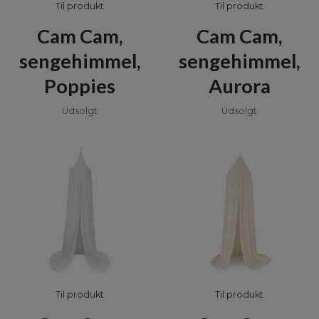
Til produkt
Til produkt
Cam Cam,
Cam Cam,
sengehimmel,
sengehimmel,
Poppies
Aurora
Udsolgt
Udsolgt
Til produkt
Til produkt