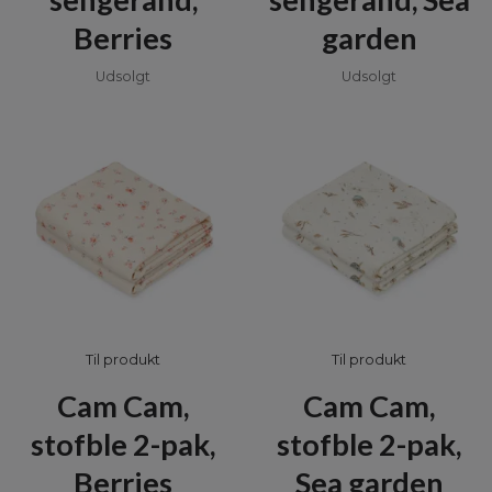
Berries
garden
Udsolgt
Udsolgt
Til produkt
Til produkt
Cam Cam,
Cam Cam,
stofble 2-pak,
stofble 2-pak,
Berries
Sea garden