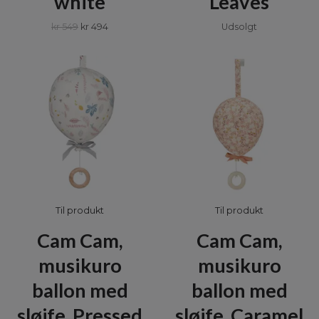
white
Leaves
kr 549
kr 494
Udsolgt
Til produkt
Til produkt
Cam Cam,
Cam Cam,
musikuro
musikuro
ballon med
ballon med
sløjfe, Pressed
sløjfe, Caramel