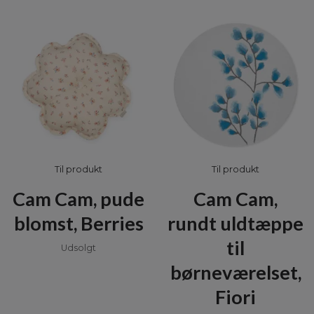
Til produkt
Til produkt
Cam Cam, pude
Cam Cam,
blomst, Berries
rundt uldtæppe
til
Udsolgt
børneværelset,
Fiori