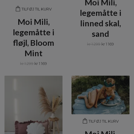
Moi Mili,
TILFØJ TIL KURV
legemåtte i
Moi Mili,
linned skal,
legemåtte i
sand
fløjl, Bloom
kr 1 299
kr 1 169
Mint
kr 1 299
kr 1 169
TILFØJ TIL KURV
Moi Mili,