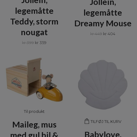
Jollein,
legemåtte
legemåtte
Teddy, storm
Dreamy Mouse
nougat
kr 449
kr 404
kr 399
kr 359
Til produkt
Maileg, mus
TILFØJ TIL KURV
Babylove,
med gul bil &