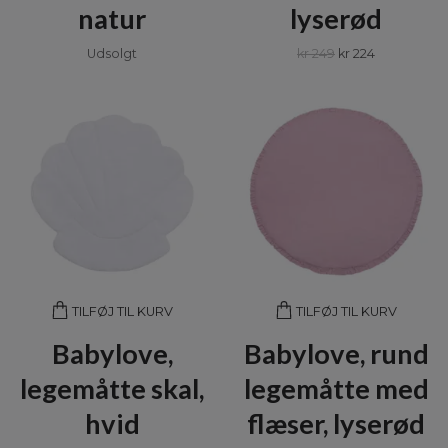
natur
lyserød
Udsolgt
kr 249
kr 224
TILFØJ TIL KURV
TILFØJ TIL KURV
Babylove,
Babylove, rund
legemåtte skal,
legemåtte med
hvid
flæser, lyserød