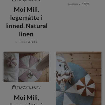
kr 1 199
kr 1 079
Moi Mili,
legemåtte i
linned, Natural
linen
kr 1 099
kr 989
TILFØJ TIL KURV
Moi Mili,