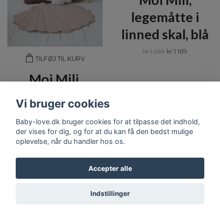
legemåtte i
linned skal, blå
kr 1 299
kr 1 169
TILFØJ TIL KURV
Moi Mili,
legemåtte i
Vi bruger cookies
linned skal,
Baby-love.dk bruger cookies for at tilpasse det indhold,
lyserød
der vises for dig, og for at du kan få den bedst mulige
oplevelse, når du handler hos os.
kr 1 299
kr 1 169
Accepter alle
Indstillinger