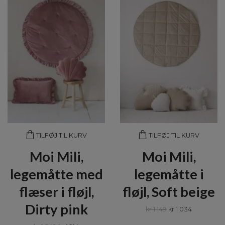
TILFØJ TIL KURV
TILFØJ TIL KURV
Moi Mili,
Moi Mili,
legemåtte med
legemåtte i
flæser i fløjl,
fløjl, Soft beige
Dirty pink
kr 1 149
kr 1 034