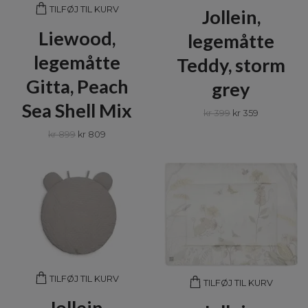
TILFØJ TIL KURV
Jollein,
Liewood,
legemåtte
legemåtte
Teddy, storm
Gitta, Peach
grey
Sea Shell Mix
kr 399
kr 359
kr 899
kr 809
TILFØJ TIL KURV
TILFØJ TIL KURV
Jollein,