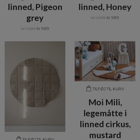
linned, Pigeon
linned, Honey
grey
kr 1 099
kr 989
kr 1 099
kr 989
TILFØJ TIL KURV
Moi Mili,
legemåtte i
linned cirkus,
mustard
TILFØJ TIL KURV