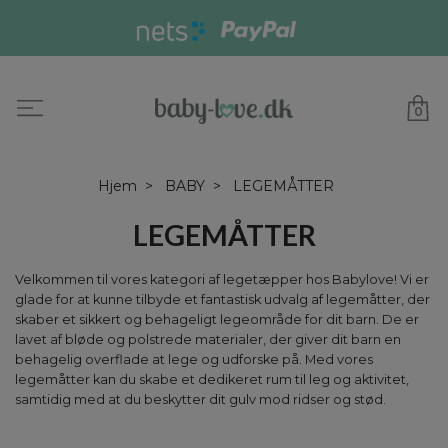
0
Hjem
BABY
LEGEMÅTTER
LEGEMÅTTER
Velkommen til vores kategori af legetæpper hos Babylove! Vi er
glade for at kunne tilbyde et fantastisk udvalg af legemåtter, der
skaber et sikkert og behageligt legeområde for dit barn. De er
lavet af bløde og polstrede materialer, der giver dit barn en
behagelig overflade at lege og udforske på. Med vores
legemåtter kan du skabe et dedikeret rum til leg og aktivitet,
samtidig med at du beskytter dit gulv mod ridser og stød.