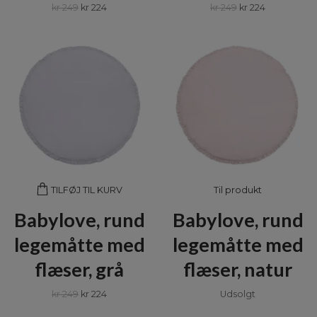
kr 249
kr 224
kr 249
kr 224
Til produkt
TILFØJ TIL KURV
Babylove, rund
Babylove, rund
legemåtte med
legemåtte med
flæser, grå
flæser, natur
kr 249
kr 224
Udsolgt