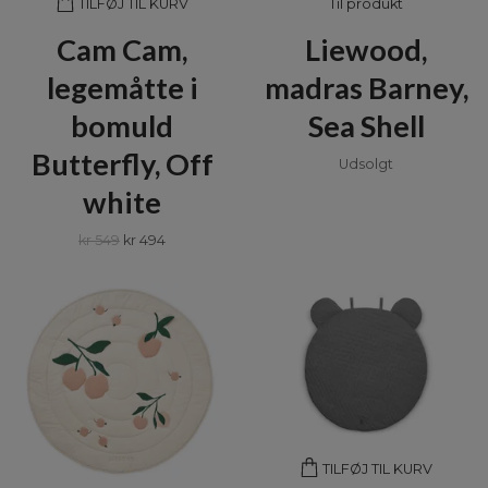
Til produkt
TILFØJ TIL KURV
Cam Cam,
Liewood,
legemåtte i
madras Barney,
bomuld
Sea Shell
Butterfly, Off
Udsolgt
white
kr 549
kr 494
TILFØJ TIL KURV