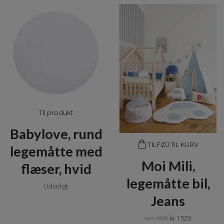
Til produkt
Babylove, rund
TILFØJ TIL KURV
legemåtte med
Moi Mili,
flæser, hvid
legemåtte bil,
Udsolgt
Jeans
kr 1 699
kr 1 529