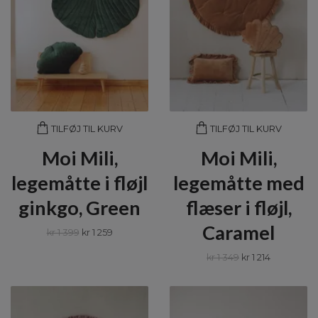
TILFØJ TIL KURV
TILFØJ TIL KURV
Moi Mili,
Moi Mili,
legemåtte i fløjl
legemåtte med
ginkgo, Green
flæser i fløjl,
Caramel
kr 1 399
kr 1 259
kr 1 349
kr 1 214