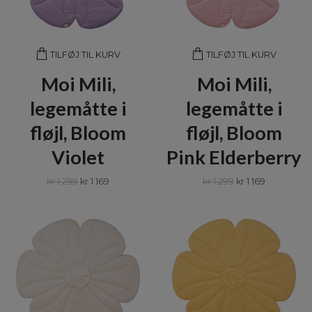
TILFØJ TIL KURV
TILFØJ TIL KURV
Moi Mili,
Moi Mili,
legemåtte i
legemåtte i
fløjl, Bloom
fløjl, Bloom
Violet
Pink Elderberry
kr 1 299
kr 1 169
kr 1 299
kr 1 169