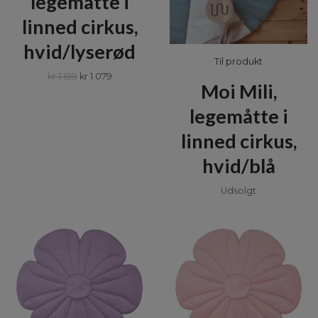
legemåtte i
linned cirkus,
hvid/lyserød
Til produkt
kr 1 199
kr 1 079
Moi Mili,
legemåtte i
linned cirkus,
hvid/blå
Udsolgt