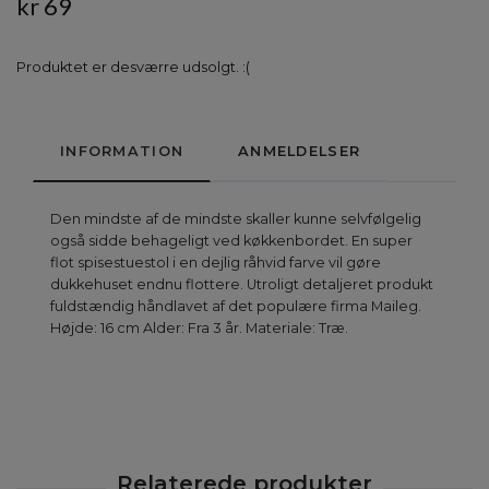
kr 69
Produktet er desværre udsolgt. :(
INFORMATION
ANMELDELSER
Den mindste af de mindste skaller kunne selvfølgelig
også sidde behageligt ved køkkenbordet. En super
flot spisestuestol i en dejlig råhvid farve vil gøre
dukkehuset endnu flottere. Utroligt detaljeret produkt
fuldstændig håndlavet af det populære firma Maileg.
Højde: 16 cm Alder: Fra 3 år. Materiale: Træ.