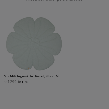
Moi Mili, legemåtte i linned, Bloom Mint
kr 1 299
kr 1 169