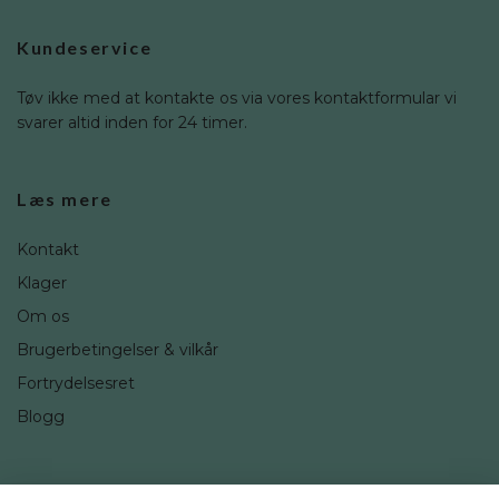
Kundeservice
Tøv ikke med at kontakte os via vores kontaktformular vi
svarer altid inden for 24 timer.
Læs mere
Kontakt
Klager
Om os
Brugerbetingelser & vilkår
Fortrydelsesret
Blogg
Sociale medier