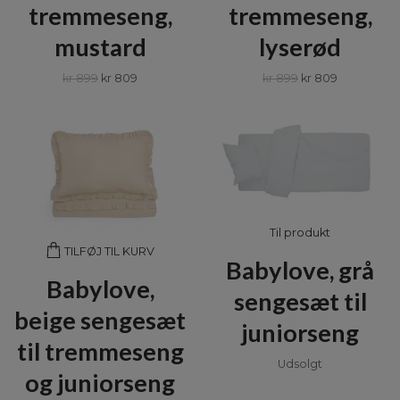
tremmeseng,
tremmeseng,
mustard
lyserød
kr 899
kr 809
kr 899
kr 809
Til produkt
TILFØJ TIL KURV
Babylove, grå
Babylove,
sengesæt til
beige sengesæt
juniorseng
til tremmeseng
Udsolgt
og juniorseng