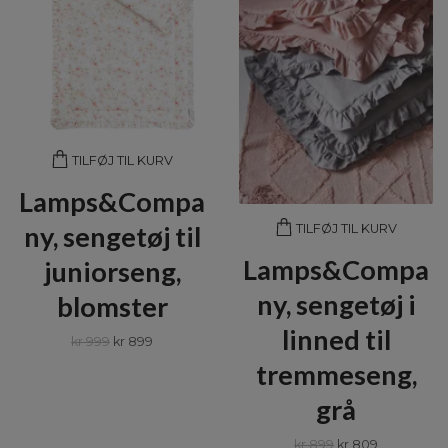
TILFØJ TIL KURV
Lamps&Compa
ny, sengetøj til
TILFØJ TIL KURV
Lamps&Compa
juniorseng,
ny, sengetøj i
blomster
linned til
kr 999
kr 899
tremmeseng,
grå
kr 899
kr 809