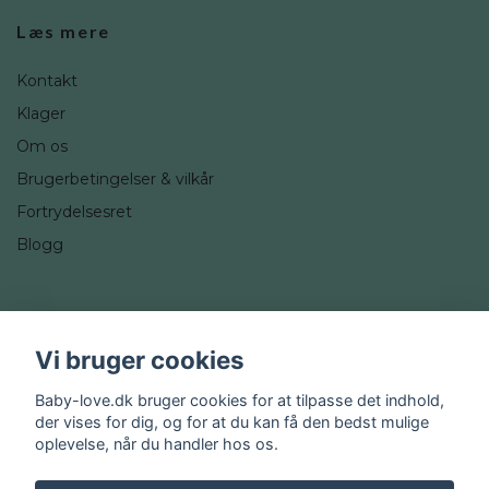
Læs mere
Kontakt
Klager
Om os
Brugerbetingelser & vilkår
Fortrydelsesret
Blogg
Sociale medier
Vi bruger cookies
Instagram
Baby-love.dk bruger cookies for at tilpasse det indhold,
der vises for dig, og for at du kan få den bedst mulige
oplevelse, når du handler hos os.