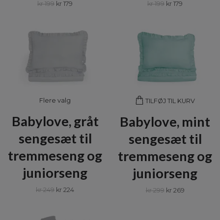
kr 199
kr 179
kr 199
kr 179
Flere valg
TILFØJ TIL KURV
Babylove, gråt
Babylove, mint
sengesæt til
sengesæt til
tremmeseng og
tremmeseng og
juniorseng
juniorseng
kr 249
kr 224
kr 299
kr 269