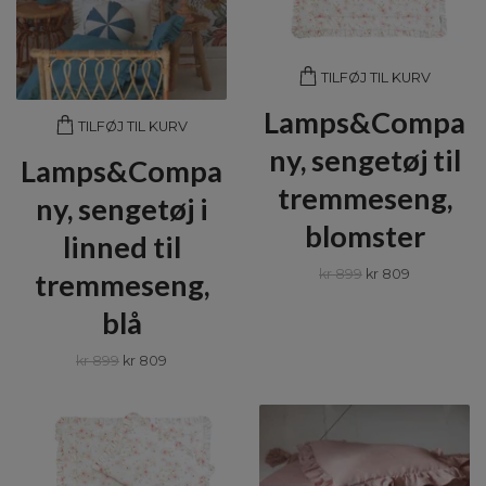
TILFØJ TIL KURV
Lamps&Compa
TILFØJ TIL KURV
ny, sengetøj til
Lamps&Compa
tremmeseng,
ny, sengetøj i
blomster
linned til
kr 899
kr 809
tremmeseng,
blå
kr 899
kr 809