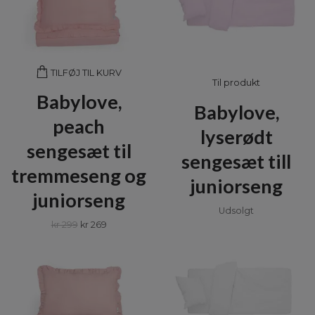
TILFØJ TIL KURV
Til produkt
Babylove,
Babylove,
peach
lyserødt
sengesæt til
sengesæt till
tremmeseng og
juniorseng
juniorseng
Udsolgt
kr 299
kr 269