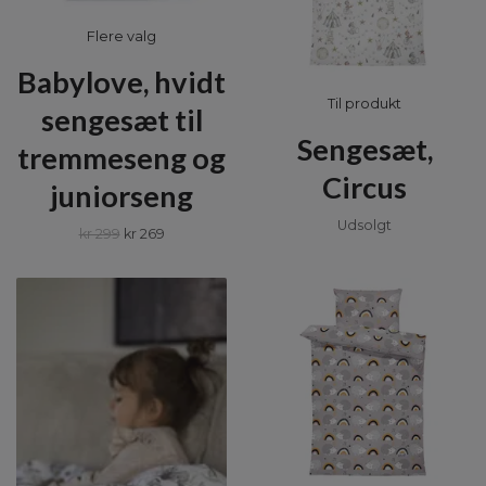
Flere valg
Babylove, hvidt
Til produkt
sengesæt til
Sengesæt,
tremmeseng og
Circus
juniorseng
Udsolgt
kr 299
kr 269