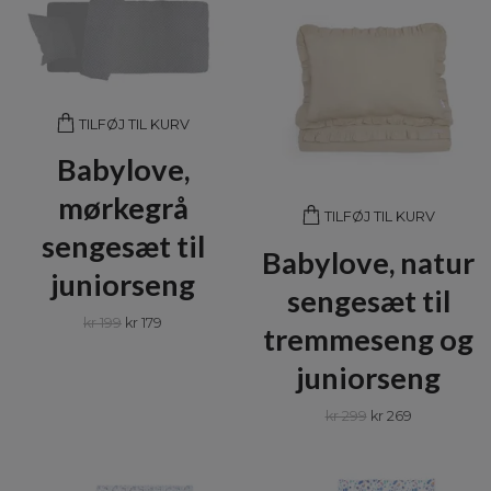
TILFØJ TIL KURV
Babylove,
mørkegrå
TILFØJ TIL KURV
sengesæt til
Babylove, natur
juniorseng
sengesæt til
kr 199
kr 179
tremmeseng og
juniorseng
kr 299
kr 269