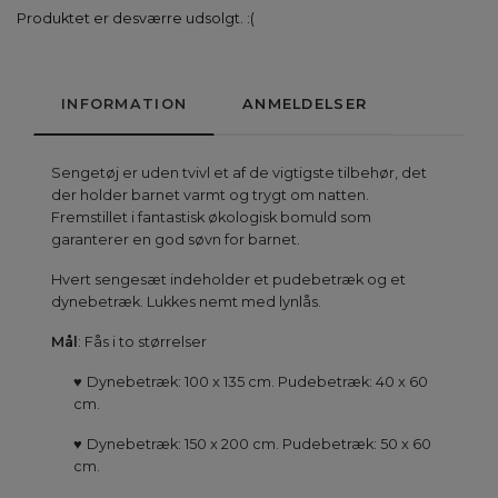
Produktet er desværre udsolgt. :(
INFORMATION
ANMELDELSER
Sengetøj er uden tvivl et af de vigtigste tilbehør, det
der holder barnet varmt og trygt om natten.
Fremstillet i fantastisk økologisk bomuld som
garanterer en god søvn for barnet.
Hvert sengesæt indeholder et pudebetræk og et
dynebetræk. Lukkes nemt med lynlås.
Mål
: Fås i to størrelser
♥
Dynebetræk: 100 x 135 cm. Pudebetræk: 40 x 60
cm.
♥
Dynebetræk: 150 x 200 cm. Pudebetræk: 50 x 60
cm.