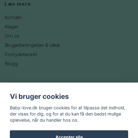
Læs mere
Kontakt
Klager
Om os
Brugerbetingelser & vilkår
Fortrydelsesret
Blogg
Sociale medier
Vi bruger cookies
Instagram
Baby-love.dk bruger cookies for at tilpasse det indhold,
der vises for dig, og for at du kan få den bedst mulige
oplevelse, når du handler hos os.
Accepter alle