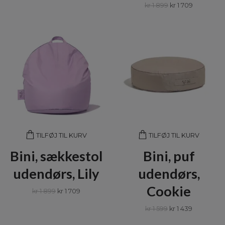
kr 1 899
kr 1 709
TILFØJ TIL KURV
TILFØJ TIL KURV
Bini, sækkestol
Bini, puf
udendørs, Lily
udendørs,
Cookie
kr 1 899
kr 1 709
kr 1 599
kr 1 439