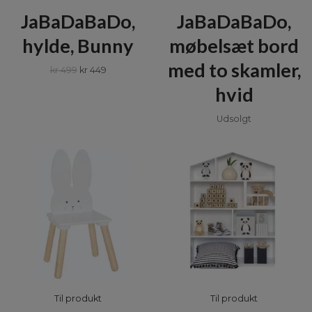
JaBaDaBaDo,
JaBaDaBaDo,
hylde, Bunny
møbelsæt bord
med to skamler,
kr 499
kr 449
hvid
Udsolgt
Til produkt
Til produkt