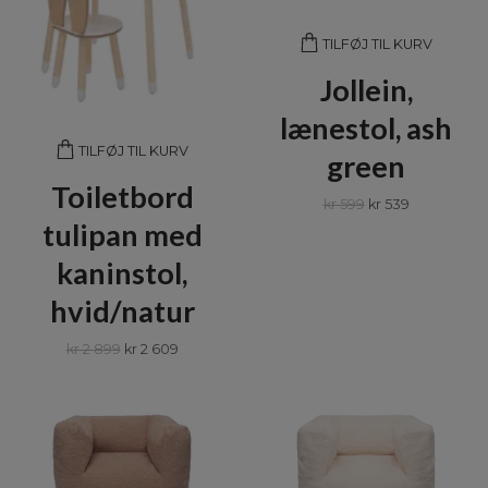
TILFØJ TIL KURV
Jollein,
lænestol, ash
TILFØJ TIL KURV
green
Toiletbord
kr 599
kr 539
tulipan med
kaninstol,
hvid/natur
kr 2 899
kr 2 609