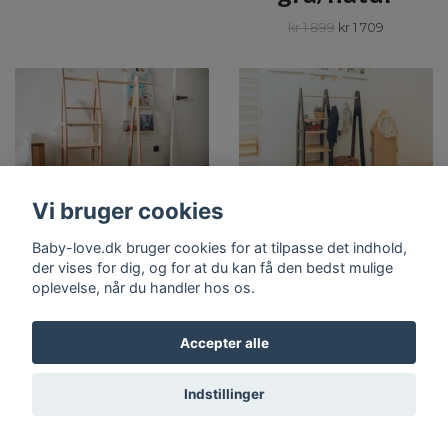
kr 1 899
kr 1 709
Vi bruger cookies
TILFØJ TIL KURV
TILFØJ TIL KURV
Baby-love.dk bruger cookies for at tilpasse det indhold,
Duck
Duck
der vises for dig, og for at du kan få den bedst mulige
oplevelse, når du handler hos os.
Woodworks,
Woodworks,
garderobe
garderobe
Accepter alle
tøjstang med
tøjstang med
Indstillinger
hylder, natur
hylder,
sort/natur
kr 1 899
kr 1 709