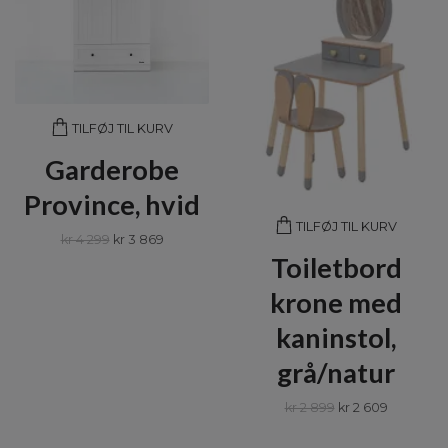
TILFØJ TIL KURV
Garderobe
Province, hvid
TILFØJ TIL KURV
kr 4 299
kr 3 869
Toiletbord
krone med
kaninstol,
grå/natur
kr 2 899
kr 2 609