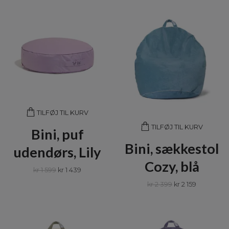
TILFØJ TIL KURV
TILFØJ TIL KURV
Bini, puf
Bini, sækkestol
udendørs, Lily
Cozy, blå
kr 1 599
kr 1 439
kr 2 399
kr 2 159