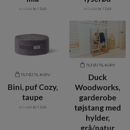
kr 1 499
kr 1 349
kr 1 499
kr 1 349
TILFØJ TIL KURV
Duck
TILFØJ TIL KURV
Bini, puf Cozy,
Woodworks,
taupe
garderobe
tøjstang med
kr 1 499
kr 1 349
hylder,
grå/natur