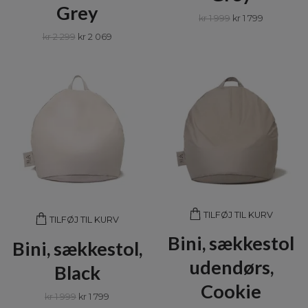
Grey
kr 1 999
kr 1 799
kr 2 299
kr 2 069
TILFØJ TIL KURV
TILFØJ TIL KURV
Bini, sækkestol
Bini, sækkestol,
udendørs,
Black
Cookie
kr 1 999
kr 1 799