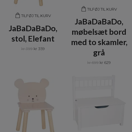
TILFØJ TIL KURV
TILFØJ TIL KURV
JaBaDaBaDo,
JaBaDaBaDo,
møbelsæt bord
stol, Elefant
med to skamler,
kr 399
kr 359
grå
kr 699
kr 629