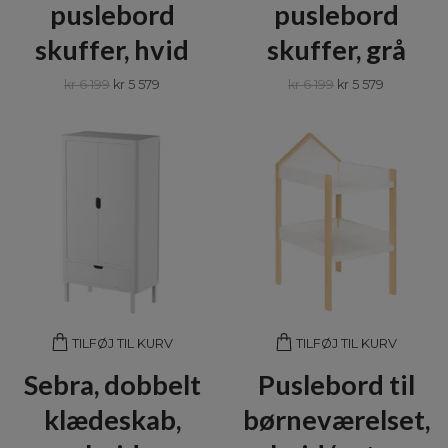
puslebord
puslebord
skuffer, hvid
skuffer, grå
kr 6 199
kr 5 579
kr 6 199
kr 5 579
TILFØJ TIL KURV
TILFØJ TIL KURV
Sebra, dobbelt
Puslebord til
klædeskab,
børneværelset,