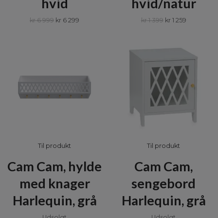
hvid
hvid/natur
kr 6 999
kr 6 299
kr 1 399
kr 1 259
Til produkt
Til produkt
Cam Cam, hylde
Cam Cam,
med knager
sengebord
Harlequin, grå
Harlequin, grå
Udsolgt
Udsolgt