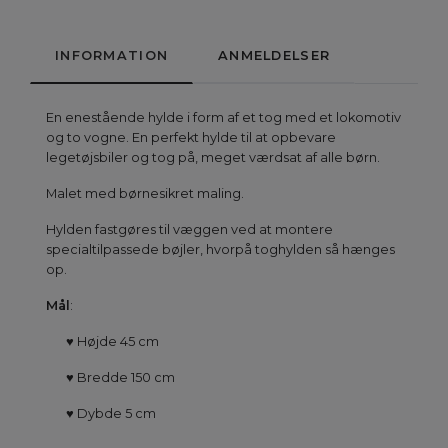
INFORMATION
ANMELDELSER
En enestående hylde i form af et tog med et lokomotiv
og to vogne. En perfekt hylde til at opbevare
legetøjsbiler og tog på, meget værdsat af alle børn.
Malet med børnesikret maling.
Hylden fastgøres til væggen ved at montere
specialtilpassede bøjler, hvorpå toghylden så hænges
op.
Mål
:
♥
Højde 45 cm
♥
Bredde 150 cm
♥
Dybde 5 cm