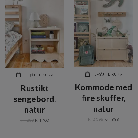
TILFØJ TIL KURV
TILFØJ TIL KURV
Kommode med
Rustikt
fire skuffer,
sengebord,
natur
natur
kr 2 099
kr 1 889
kr 1 899
kr 1 709