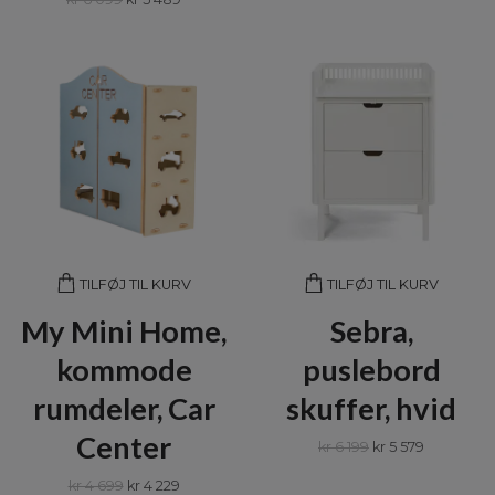
TILFØJ TIL KURV
TILFØJ TIL KURV
My Mini Home,
Sebra,
kommode
puslebord
rumdeler, Car
skuffer, hvid
Center
kr 6 199
kr 5 579
kr 4 699
kr 4 229