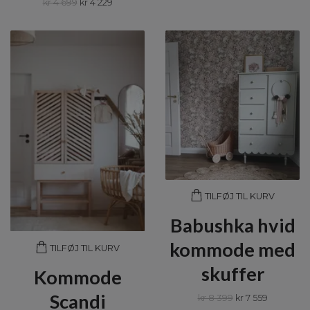
kr 4 699
kr 4 229
TILFØJ TIL KURV
Babushka hvid
kommode med
TILFØJ TIL KURV
skuffer
Kommode
Scandi
kr 8 399
kr 7 559