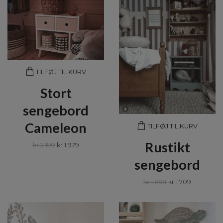
TILFØJ TIL KURV
Stort
sengebord
Cameleon
TILFØJ TIL KURV
Rustikt
kr 2 199
kr 1 979
sengebord
kr 1 899
kr 1 709