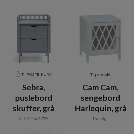
Til produkt
TILFØJ TIL KURV
Sebra,
Cam Cam,
puslebord
sengebord
skuffer, grå
Harlequin, grå
kr 6 199
kr 5 579
Udsolgt