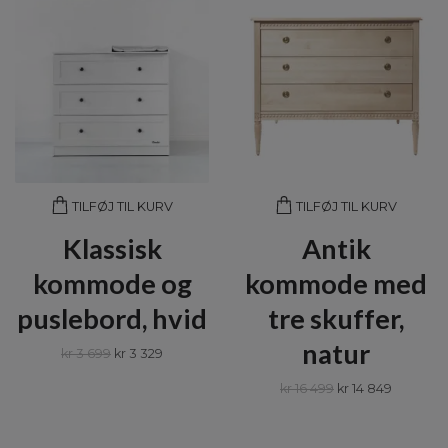
TILFØJ TIL KURV
TILFØJ TIL KURV
Klassisk
Antik
kommode og
kommode med
puslebord, hvid
tre skuffer,
natur
kr 3 699
kr 3 329
kr 16 499
kr 14 849