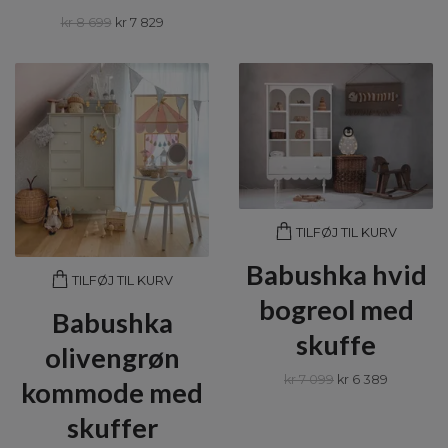
kr 8 699
kr 7 829
TILFØJ TIL KURV
Babushka hvid
TILFØJ TIL KURV
bogreol med
Babushka
skuffe
olivengrøn
kr 7 099
kr 6 389
kommode med
skuffer