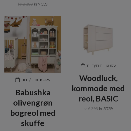
kr 8 399
kr 7 559
TILFØJ TIL KURV
Woodluck,
TILFØJ TIL KURV
kommode med
Babushka
reol, BASIC
olivengrøn
kr 6 399
kr 5 759
bogreol med
skuffe