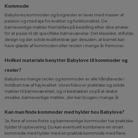
Kommode
Babyloves kommoder og bogreoler er lavet med masser af
passion og med øje for kvalitet og funktionalitet. De
børnevenlige møbler fremstilles på bestilling efter dine ønsker
for at passe til dit specifikke børneværelse. Det klassiske, stilfulde
design og det solide kvalitetstræ gør desuden, at barnet kan
have glæde af kommoden eller reolen i mange år fremover.
Hvilket materiale benytter Babylove til kommoder og
reoler?
Babyloves mange reoler og kommoder er alle håndlavede i
holdbart træ af høj kvalitet. Vores fokus er praktiske og solide
møbler til børneværelset, og vi bestræber os på at skabe
smukke, børnevenlige møbler, der kan bruges i mange år.
Kan man finde kommoder med hylder hos Babylove?
Ja, flere af vores flotte og børnevenlige kommoder har praktiske
hylder til opbevaring. Du kan eventuelt kombinere en smart
kommode med hylder med en praktisk kommode med flere