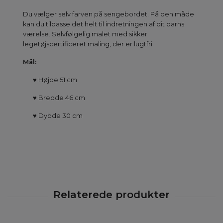
Du vælger selv farven på sengebordet. På den måde
kan du tilpasse det helt til indretningen af dit barns
værelse. Selvfølgelig malet med sikker
legetøjscertificeret maling, der er lugtfri.
Mål:
♥
Højde 51 cm
♥
Bredde 46 cm
♥
Dybde 30 cm