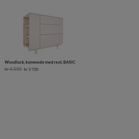
Woodluck, kommode med reol, BASIC
kr 6 399
kr 5 759