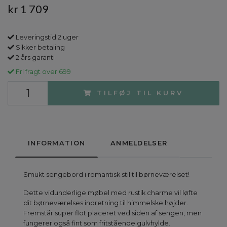
kr 1 709
Leveringstid 2 uger
Sikker betaling
2 års garanti
Fri fragt over 699
TILFØJ TIL KURV
INFORMATION
ANMELDELSER
Smukt sengebord i romantisk stil til børneværelset!
Dette vidunderlige møbel med rustik charme vil løfte
dit børneværelses indretning til himmelske højder.
Fremstår super flot placeret ved siden af sengen, men
fungerer også fint som fritstående gulvhylde.