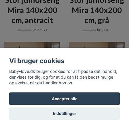
Mira 140x200
Mira 140x200
cm, antracit
cm, grå
kr 2 299
kr 2 069
kr 2 299
kr 2 069
Vi bruger cookies
Baby-love.dk bruger cookies for at tilpasse det indhold,
der vises for dig, og for at du kan få den bedst mulige
oplevelse, når du handler hos os.
TILFØJ TIL KURV
TILFØJ TIL KURV
Accepter alle
Stor juniorsäng
Stor juniorseng
Mira 140x200
Mira 140x200
Indstillinger
cm, kashmir
cm, natur