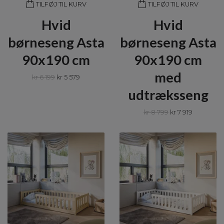
TILFØJ TIL KURV
TILFØJ TIL KURV
Hvid
Hvid
børneseng Asta
børneseng Asta
90x190 cm
90x190 cm
med
kr 6 199
kr 5 579
udtræksseng
kr 8 799
kr 7 919