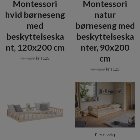
Montessori
Montessori
hvid børneseng
natur
med
børneseng med
beskyttelseska
beskyttelseska
nt, 120x200 cm
nter, 90x200
cm
kr 1 699
kr 1 529
kr 1 699
kr 1 529
Flere valg