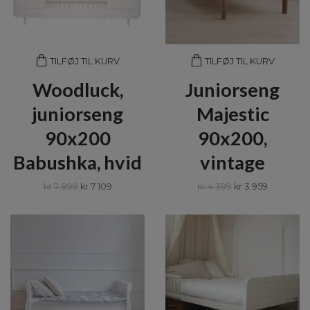
TILFØJ TIL KURV
TILFØJ TIL KURV
Woodluck,
Juniorseng
juniorseng
Majestic
90x200
90x200,
Babushka, hvid
vintage
kr 7 899
kr 7 109
kr 4 399
kr 3 959