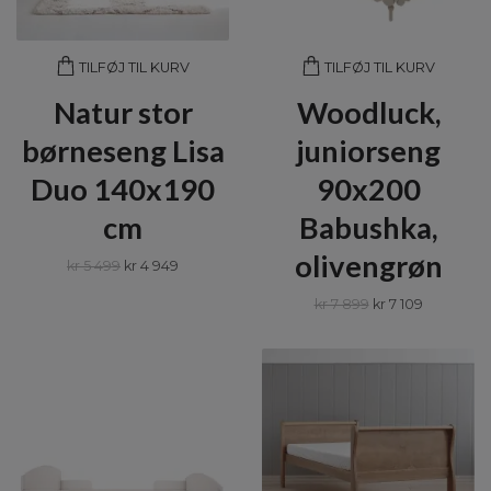
TILFØJ TIL KURV
TILFØJ TIL KURV
Natur stor
Woodluck,
børneseng Lisa
juniorseng
Duo 140x190
90x200
cm
Babushka,
olivengrøn
kr 5 499
kr 4 949
kr 7 899
kr 7 109