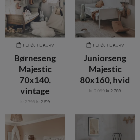
TILFØJ TIL KURV
TILFØJ TIL KURV
Børneseng
Juniorseng
Majestic
Majestic
70x140,
80x160, hvid
vintage
kr 3 099
kr 2 789
kr 2 799
kr 2 519