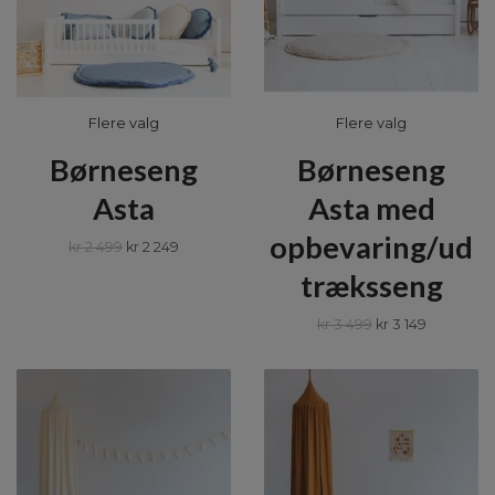
Flere valg
Flere valg
Børneseng
Børneseng
Asta
Asta med
opbevaring/ud
kr 2 499
kr 2 249
træksseng
kr 3 499
kr 3 149