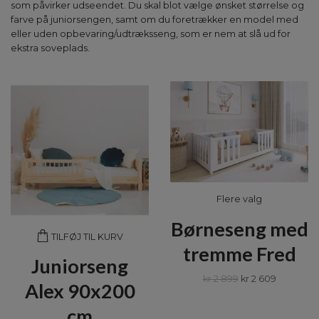
som påvirker udseendet. Du skal blot vælge ønsket størrelse og
farve på juniorsengen, samt om du foretrækker en model med
eller uden opbevaring/udtræksseng, som er nem at slå ud for
ekstra soveplads.
Flere valg
Børneseng med
TILFØJ TIL KURV
tremme Fred
Juniorseng
kr 2 899
kr 2 609
Alex 90x200
cm