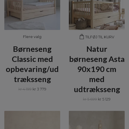
Flere valg
TILFØJ TIL KURV
Børneseng
Natur
Classic med
børneseng Asta
opbevaring/ud
90x190 cm
træksseng
med
udtræksseng
kr 4 199
kr 3 779
kr 5 699
kr 5 129