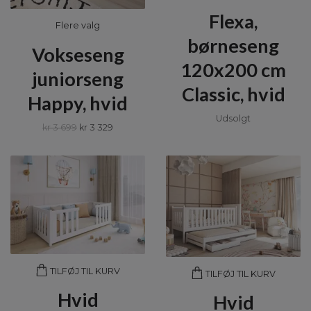
Flexa,
Flere valg
børneseng
Vokseseng
120x200 cm
juniorseng
Classic, hvid
Happy, hvid
Udsolgt
kr 3 699
kr 3 329
TILFØJ TIL KURV
TILFØJ TIL KURV
Hvid
Hvid