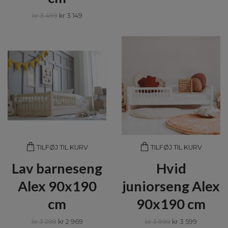
kr 3 499
kr 3 149
TILFØJ TIL KURV
TILFØJ TIL KURV
Lav barneseng
Hvid
Alex 90x190
juniorseng Alex
cm
90x190 cm
kr 3 299
kr 2 969
kr 3 999
kr 3 599