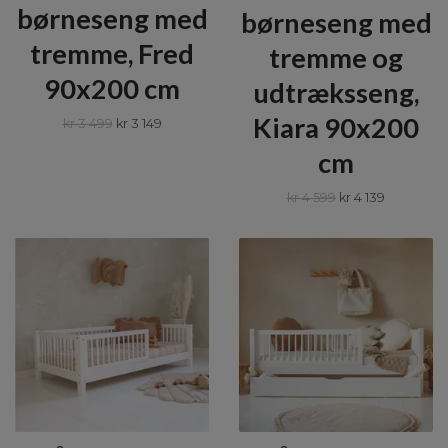
børneseng med
børneseng med
tremme, Fred
tremme og
90x200 cm
udtræksseng,
Kiara 90x200
kr 3 499
kr 3 149
cm
kr 4 599
kr 4 139