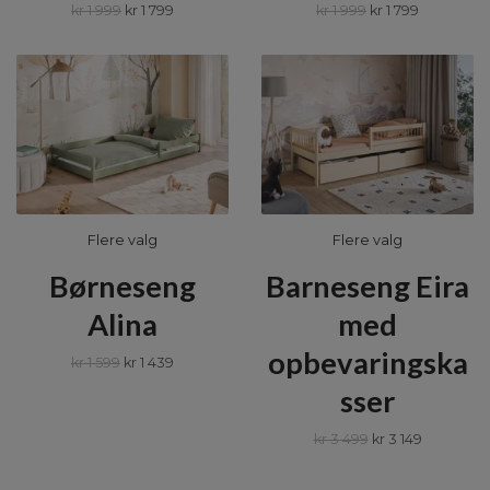
kr 1 999
kr 1 799
kr 1 999
kr 1 799
Flere valg
Flere valg
Børneseng
Barneseng Eira
Alina
med
opbevaringska
kr 1 599
kr 1 439
sser
kr 3 499
kr 3 149