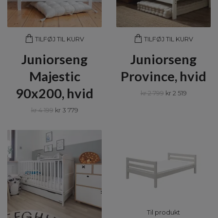
TILFØJ TIL KURV
TILFØJ TIL KURV
Juniorseng
Juniorseng
Majestic
Province, hvid
90x200, hvid
kr 2 799
kr 2 519
kr 4 199
kr 3 779
Til produkt