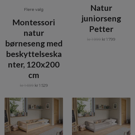
Natur
Flere valg
juniorseng
Montessori
Petter
natur
kr 1 999
kr 1 799
børneseng med
beskyttelseska
nter, 120x200
cm
kr 1 699
kr 1 529