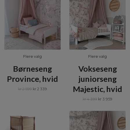
Flere valg
Flere valg
Børneseng
Vokseseng
Province, hvid
juniorseng
Majestic, hvid
kr 2 599
kr 2 339
kr 4 399
kr 3 959