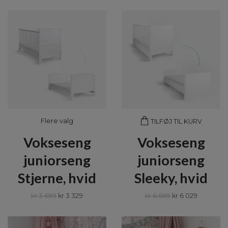
Flere valg
TILFØJ TIL KURV
Vokseseng
Vokseseng
juniorseng
juniorseng
Stjerne, hvid
Sleeky, hvid
kr 3 699
kr 3 329
kr 6 699
kr 6 029