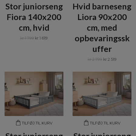
Stor juniorseng
Hvid barneseng
Fiora 140x200
Liora 90x200
cm, hvid
cm, med
opbevaringssk
kr 1 799
kr 1 619
uffer
kr 2 799
kr 2 519
TILFØJ TIL KURV
TILFØJ TIL KURV
Stor juniorseng
Stor juniorseng