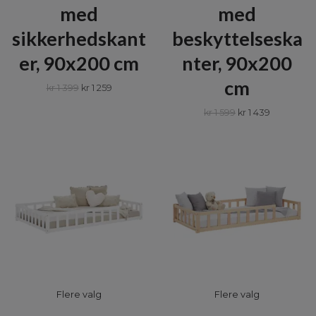
med
med
sikkerhedskant
beskyttelseska
er, 90x200 cm
nter, 90x200
cm
kr 1 399
kr 1 259
kr 1 599
kr 1 439
Flere valg
Flere valg