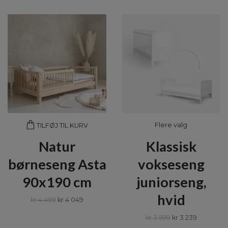
Flere valg
TILFØJ TIL KURV
Natur
Klassisk
børneseng Asta
vokseseng
90x190 cm
juniorseng,
hvid
kr 4 499
kr 4 049
kr 3 599
kr 3 239