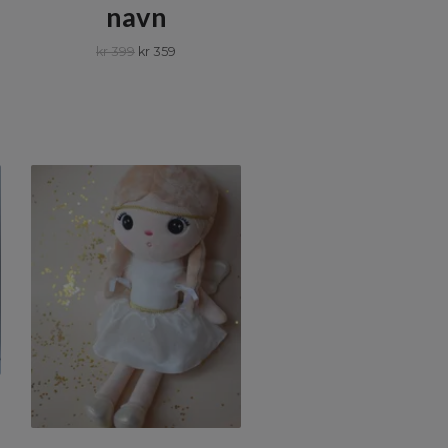
navn
e
kr 399
kr 359