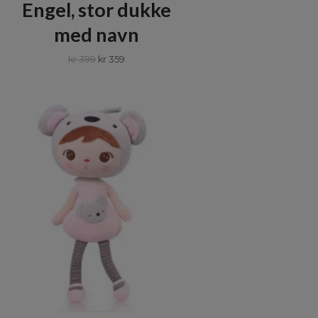
Engel, stor dukke
med navn
kr 399
kr 359