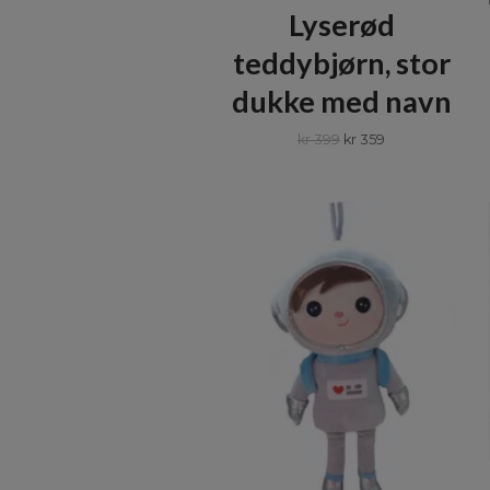
Lyserød
teddybjørn, stor
dukke med navn
kr 399
kr 359