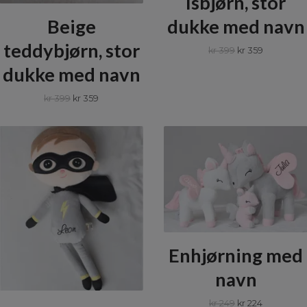
Isbjørn, stor
dukke med navn
Beige
teddybjørn, stor
kr 399
kr 359
dukke med navn
kr 399
kr 359
Enhjørning med
navn
kr 249
kr 224