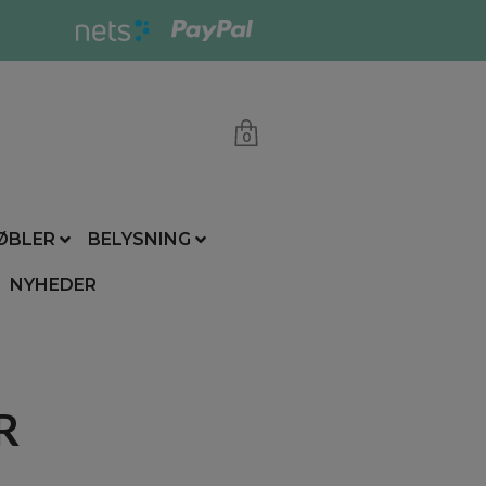
0
ØBLER
BELYSNING
NYHEDER
R