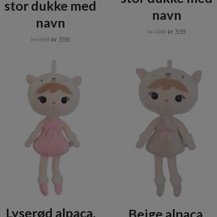
stor dukke med
navn
navn
kr 399
kr 359
kr 399
kr 359
Lyserød alpaca,
Beige alpaca,