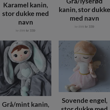
Grå/lyserød
Karamel kanin,
kanin, stor dukk
stor dukke med
med navn
navn
kr 399
kr 359
kr 399
kr 359
Sovende engel,
Grå/mint kanin,
stor dukke med