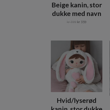
Beige kanin, stor
dukke med navn
kr 399
kr 359
Hvid/lyserød
kanin, stor dukke