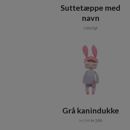
Suttetæppe med
navn
Udsolgt
Grå kanindukke
kr 299
kr 269