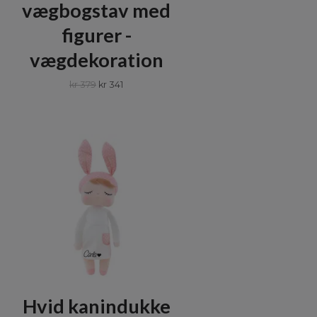
vægbogstav med
figurer -
vægdekoration
kr 379
kr 341
Hvid kanindukke