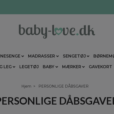
NESENGE
MADRASSER
SENGETØJ
BØRNEM
G LEG
LEGETØJ
BABY
MÆRKER
GAVEKORT
Hjem
PERSONLIGE DÅBSGAVER
PERSONLIGE DÅBSGAVE