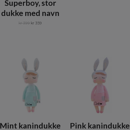
Superboy, stor
dukke med navn
kr 399
kr 359
Mint kanindukke
Pink kanindukke