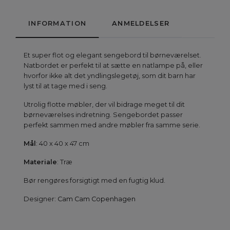
INFORMATION
ANMELDELSER
Et super flot og elegant sengebord til børneværelset.
Natbordet er perfekt til at sætte en natlampe på, eller
hvorfor ikke alt det yndlingslegetøj, som dit barn har
lyst til at tage med i seng.
Utrolig flotte møbler, der vil bidrage meget til dit
børneværelses indretning. Sengebordet passer
perfekt sammen med andre møbler fra samme serie.
Mål
: 40 x 40 x 47 cm
Materiale
: Træ
Bør rengøres forsigtigt med en fugtig klud.
Designer:
Cam Cam Copenhagen