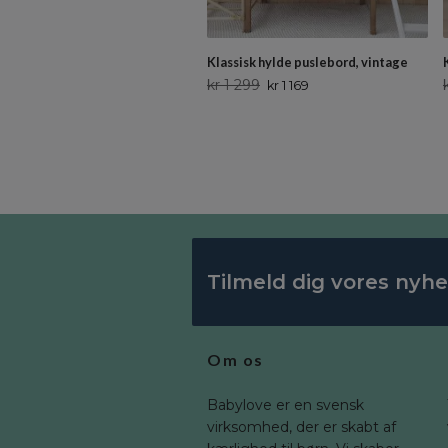
Klassisk hylde puslebord, vintage
kr 1 299
kr 1 169
Tilmeld dig vores nyh
Om os
Babylove er en svensk
virksomhed, der er skabt af