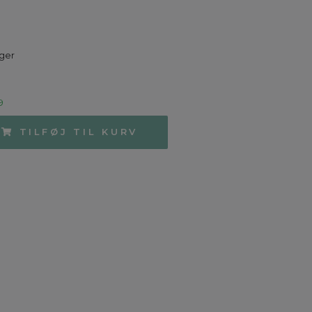
uger
9
TILFØJ TIL KURV