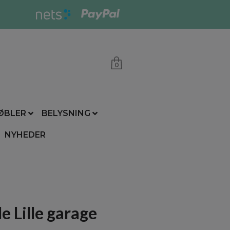
0
ØBLER
BELYSNING
NYHEDER
 Lille garage