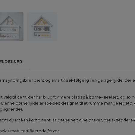
ELDELSER
rns yndlingsbiler pænt og smart? Selvfølgelig i en garagehylde, der er
t valg til dem, der har brug for mere plads på børneværelset, og som
 Denne børnehylde er specielt designet til at rumme mange legetøj og 
og lignende).
, som du frit kan kombinere, så det er helt dine ønsker, der skrædder
 malet med certificerede farver.