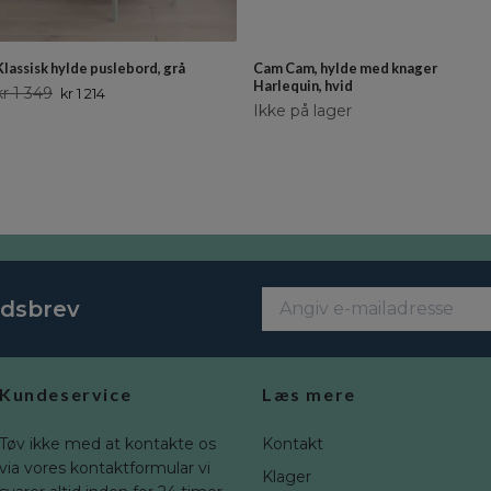
Klassisk hylde puslebord, grå
Cam Cam, hylde med knager
Harlequin, hvid
kr 1 349
kr 1 214
Ikke på lager
edsbrev
Kundeservice
Læs mere
Tøv ikke med at kontakte os
Kontakt
via vores kontaktformular vi
Klager