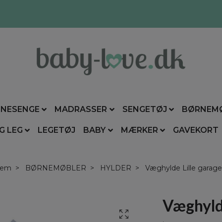
NESENGE
MADRASSER
SENGETØJ
BØRNEM
G LEG
LEGETØJ
BABY
MÆRKER
GAVEKORT
jem
BØRNEMØBLER
HYLDER
Væghylde Lille garage
Væghylde