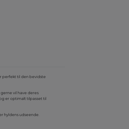
 perfekt til den bevidste
 gerne vil have deres
er optimalt tilpasset til
syer hyldens udseende.