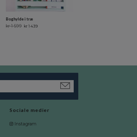
kr 1 699
kr 1 529
Boghylde i træ
kr 1 599
kr 1 439
Sociale medier
Instagram