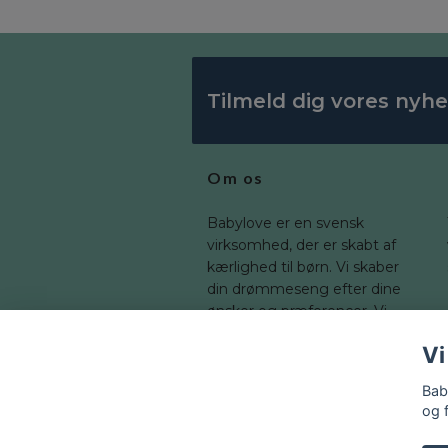
Tilmeld dig vores nyh
Om os
Babylove er en svensk
virksomhed, der er skabt af
kærlighed til børn. Vi skaber
din drømmeseng efter dine
ønsker og præferencer. Vi
tilbyder en bred vifte af
Vi
dimensioner, som du kan
tilpasse til dit barns værelse.
Bab
og 