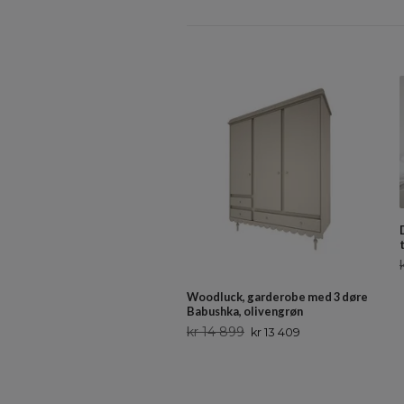
Woodluck, garderobe med 3 døre
Babushka, olivengrøn
kr 14 899
kr 13 409