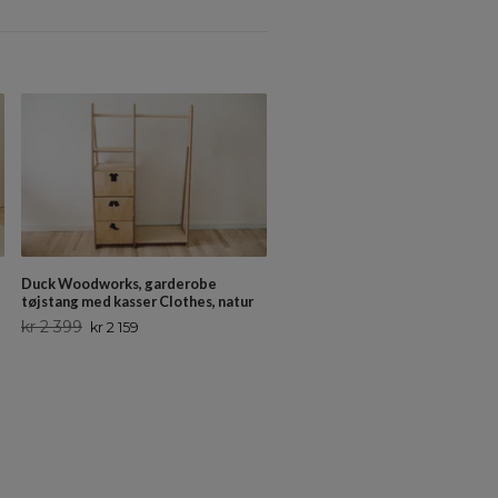
Duck Woodworks, garderobe
tøjstang med kasser Clothes, natur
kr 2 399
kr 2 159
Antik garderobe, hvid
kr 18 599
kr 16 739