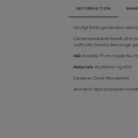
INFORMATION
ANM
Utroligt flotte garderobe i skan
Garderobeskabet består af en tøj
outfit eller hvorfor ikke bruge 
Mål
: Bredde 77 cm. Højde 114 c
Materiale
: Krydsfiner og MDF
Designer:
Duck Woodworks
Bemærk! Tøjet på billedet medfø