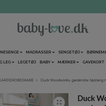
NESENGE
MADRASSER
SENGETØJ
BØRNEM
G LEG
LEGETØJ
BABY
MÆRKER
GAVEKORT
GARDEROBESKABE
Duck Woodworks, garderobe tøjstang me
Duck W