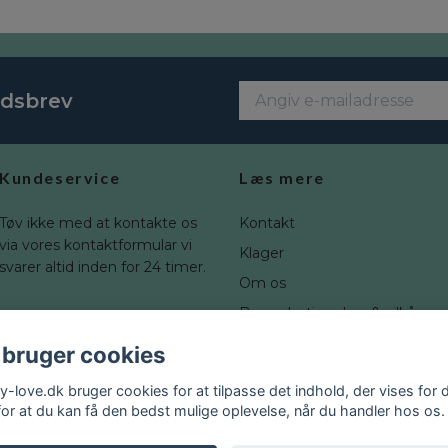
edsbrev
Kundeservice
Læs mere
Tøv ikke med at kontakte os
Kontakt
via vores kontaktformular vi
Klager
svarer altid inden for 24 timer.
Om os
Brugerbetingelser & vilkår
Fortrydelsesret
 bruger cookies
Blogg
y-love.dk bruger cookies for at tilpasse det indhold, der vises for d
for at du kan få den bedst mulige oplevelse, når du handler hos os.