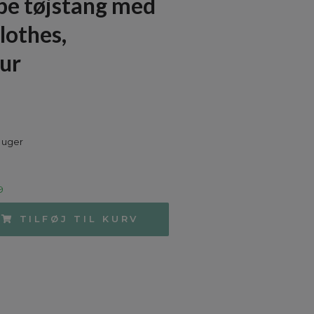
be tøjstang med
lothes,
ur
 uger
9
TILFØJ TIL KURV