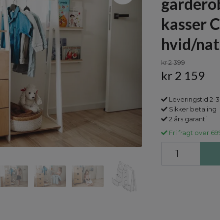
gardero
kasser C
hvid/nat
kr 2 399
kr 2 159
Leveringstid 2-3
Sikker betaling
2 års garanti
Fri fragt over 69