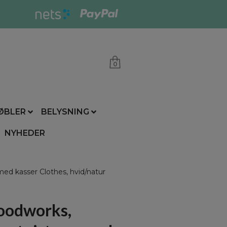
0
ØBLER
BELYSNING
NYHEDER
d kasser Clothes, hvid/natur
oodworks,