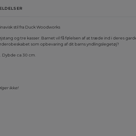
ELDELSER
dinavisk stil fra Duck Woodworks
stang og tre kasser. Barnet vil få følelsen af at træde ind i deres g
garderobeskabet som opbevaring af dit barns yndlingslegetøj?
m. Dybde ca 30 cm.
lger ikke!