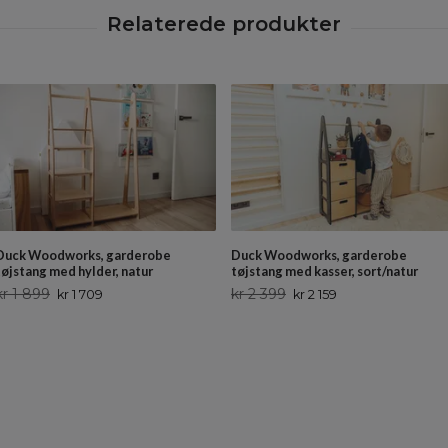
Duck Woodworks, garderobe
Duck Woodworks, garderobe
tøjstang med hylder, natur
tøjstang med kasser, sort/natur
kr 1 899
kr 2 399
kr 1 709
kr 2 159