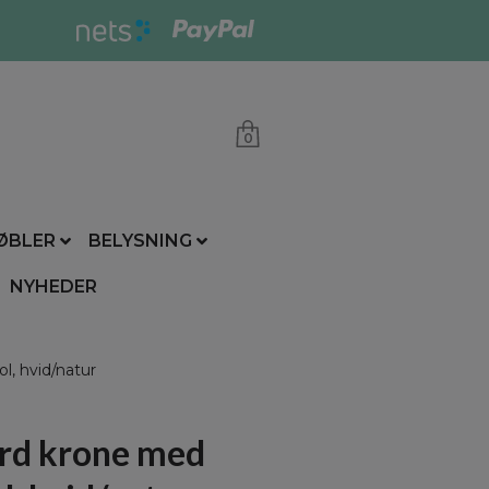
0
ØBLER
BELYSNING
NYHEDER
l, hvid/natur
ord krone med