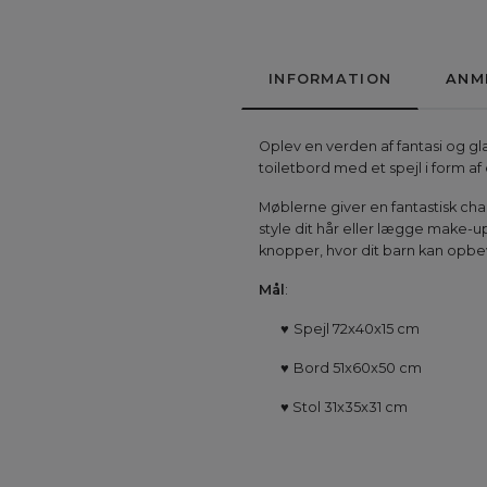
INFORMATION
ANM
Oplev en verden af fantasi og g
toiletbord med et spejl i form af
Møblerne giver en fantastisk char
style dit hår eller lægge make-u
knopper, hvor dit barn kan opbe
Mål
:
♥
Spejl 72x40x15 cm
♥
Bord 51x60x50 cm
♥
Stol 31x35x31 cm