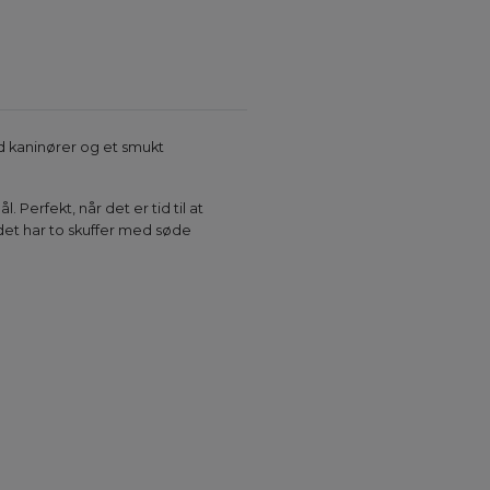
d kaninører og et smukt
Perfekt, når det er tid til at
det har to skuffer med søde