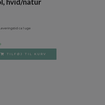
l, hvid/natur
Leveringstid ca 1 uge
9
TILFØJ TIL KURV