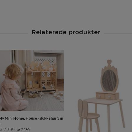
My Mini Home, House - dukkehus 3 in
1
kr 2 399
kr 2 159