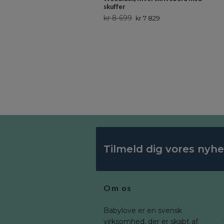
skuffer
kr 8 699
kr 7 829
Tilmeld dig vores nyh
Om os
Babylove er en svensk
virksomhed, der er skabt af