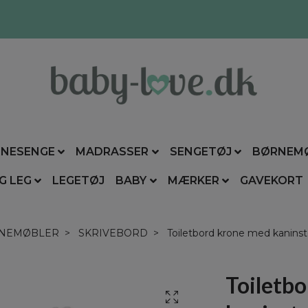
NESENGE
MADRASSER
SENGETØJ
BØRNEM
G LEG
LEGETØJ
BABY
MÆRKER
GAVEKORT
NEMØBLER
SKRIVEBORD
Toiletbord krone med kaninsto
Toiletb