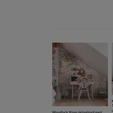
Woodluck, River skrivebord med