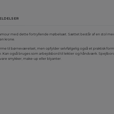
ELDELSER
lamour med dette fortryllende møbelsæt. Sættet består af en stol me
 en krone.
me til børneværelset, men opfylder selvfølgelig også et praktisk formål. 
p. Kan også bruges som arbejdsbord til lektier og håndværk. Spejlbor
vare smykker, make-up eller blyanter.