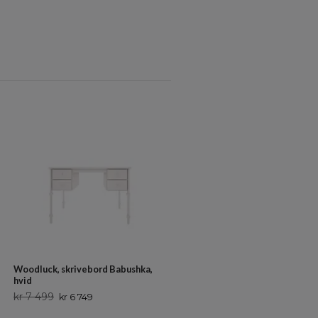
Woodluck, skrivebord Babushka,
hvid
Duck Woodworks, gråt skrivebo
kr 7 499
kr 6 749
STRIPED