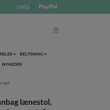
0
ØBLER
BELYSNING
NYHEDER
r stof
nbag lænestol,