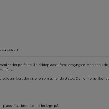
ELDELSER
er det perfekte lille siddeplads til familiens yngste. Med sit bløde
 komfort.
brede armlæn, der giver en omfavnende støtte. Den er fremstillet i et
en plads til at sidde, læse eller lege på.