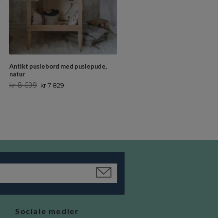
Antikt puslebord med puslepude,
Væghylde med fire skuffer Dino
natur
Cameleon
kr 8 699
kr 3 799
kr 7 829
kr 3 419
Sociale medier