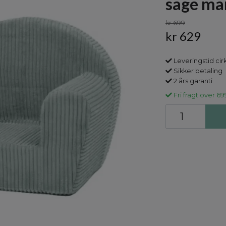
sage ma
kr 699
kr 629
Leveringstid cir
Sikker betaling
2 års garanti
Fri fragt over 69