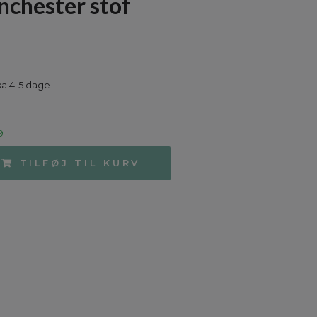
nchester stof
ka 4-5 dage
9
TILFØJ TIL KURV