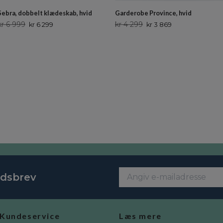
Sebra, dobbelt klædeskab, hvid
Garderobe Province, hvid
kr 6 999
kr 4 299
kr 6 299
kr 3 869
edsbrev
Kundeservice
Læs mere