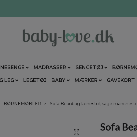
NESENGE
MADRASSER
SENGETØJ
BØRNEM
G LEG
LEGETØJ
BABY
MÆRKER
GAVEKORT
BØRNEMØBLER
Sofa Beanbag lænestol, sage mancheste
Sofa Bea