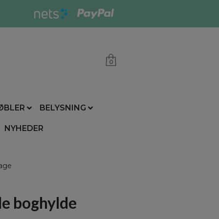
0
ØBLER
BELYSNING
NYHEDER
age
e boghylde