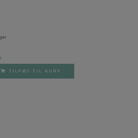
uger
9
TILFØJ TIL KURV