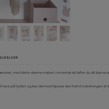
ELDELSER
eværelset, med dette skønne møbel i romantisk stil løfter du dit børnev
vil have på hylden og kan dermed tilpasse den helt til indretningen af d