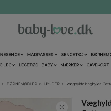
NESENGE
MADRASSER
SENGETØJ
BØRNEM
G LEG
LEGETØJ
BABY
MÆRKER
GAVEKORT
BØRNEMØBLER
HYLDER
Væghylde boghylde Cott
Væghyld