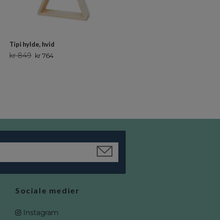
Tipi hylde, hvid
Hushylde dukkehus
kr 849
kr 2 199
kr 764
kr 1 979
Sociale medier
Instagram