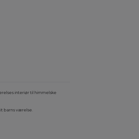
ærelses interiør til himmelske
it barns værelse.