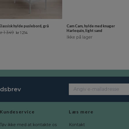
Klassisk hylde puslebord, grå
Cam Cam, hylde med knager
Harlequin, light sand
kr 1 349
kr 1 214
Ikke på lager
edsbrev
Kundeservice
Læs mere
Tøv ikke med at kontakte os
Kontakt