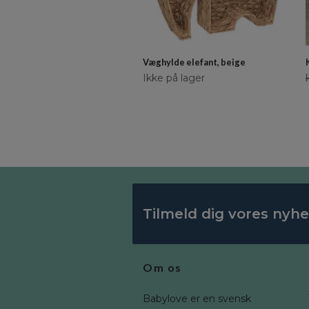
Væghylde elefant, beige
Ikke på lager
Tilmeld dig vores nyh
Om os
Babylove er en svensk