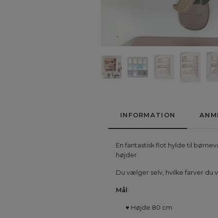
INFORMATION
ANM
En fantastisk flot hylde til børn
højder.
Du vælger selv, hvilke farver du 
Mål
:
♥
Højde
80 cm