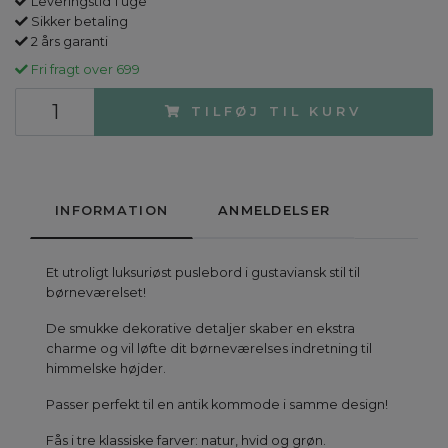
Leveringstid 1 uge
Sikker betaling
2 års garanti
Fri fragt over 699
TILFØJ TIL KURV
INFORMATION
ANMELDELSER
Et utroligt luksuriøst puslebord i gustaviansk stil til
børneværelset!
De smukke dekorative detaljer skaber en ekstra
charme og vil løfte dit børneværelses indretning til
himmelske højder.
Passer perfekt til en antik kommode i samme design!
Fås i tre klassiske farver: natur, hvid og grøn.