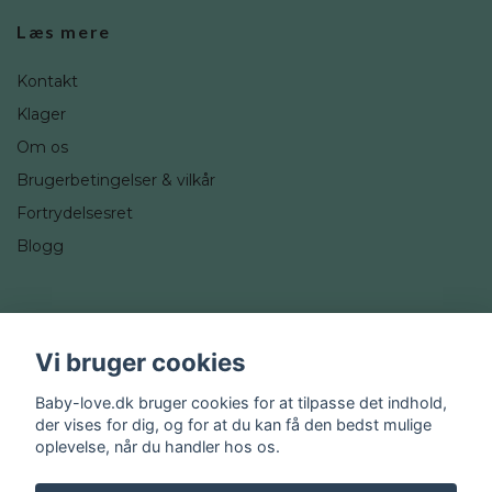
Læs mere
Kontakt
Klager
Om os
Brugerbetingelser & vilkår
Fortrydelsesret
Blogg
Sociale medier
Vi bruger cookies
Instagram
Baby-love.dk bruger cookies for at tilpasse det indhold,
der vises for dig, og for at du kan få den bedst mulige
oplevelse, når du handler hos os.