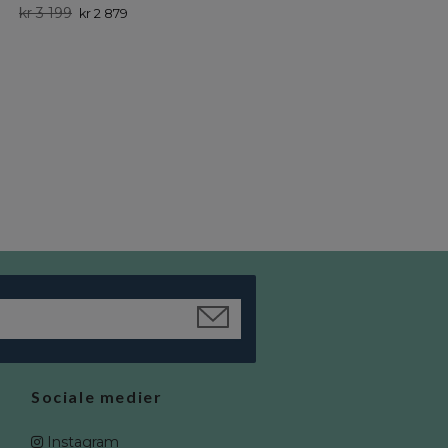
kr 3 199
kr 2 879
Boho boghylde med to skuffer i
rattan
kr 3 299
kr 2 969
Sociale medier
Instagram