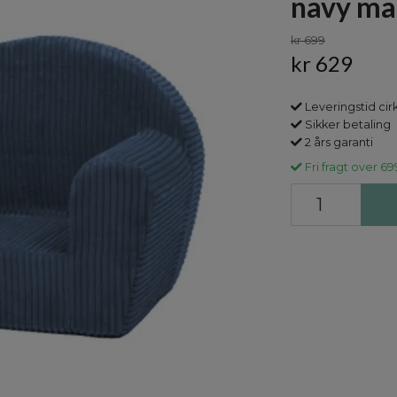
navy ma
kr 699
kr 629
Leveringstid cir
Sikker betaling
2 års garanti
Fri fragt over 69