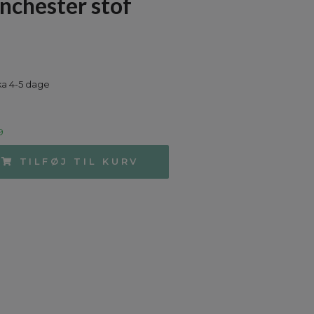
nchester stof
ka 4-5 dage
9
TILFØJ TIL KURV