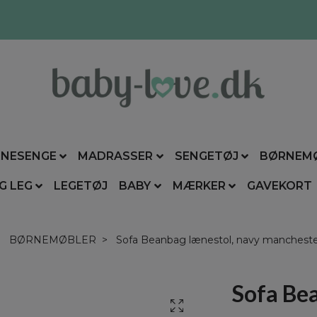
NESENGE
MADRASSER
SENGETØJ
BØRNEM
G LEG
LEGETØJ
BABY
MÆRKER
GAVEKORT
BØRNEMØBLER
Sofa Beanbag lænestol, navy mancheste
Sofa Bea