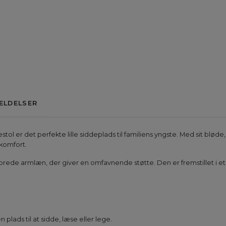
ELDELSER
er det perfekte lille siddeplads til familiens yngste. Med sit bløde
 komfort.
brede armlæn, der giver en omfavnende støtte. Den er fremstillet i et
en plads til at sidde, læse eller lege.