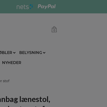
0
ØBLER
BELYSNING
NYHEDER
r stof
nbag lænestol,