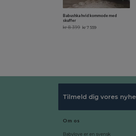
Babushka hvid kommode med
skuffer
kr 8 399
kr 7 559
Tilmeld dig vores nyh
Om os
Babylove er en svensk