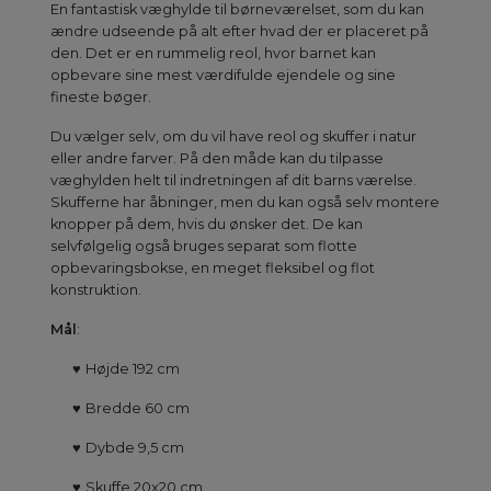
En fantastisk væghylde til børneværelset, som du kan
ændre udseende på alt efter hvad der er placeret på
den. Det er en rummelig reol, hvor barnet kan
opbevare sine mest værdifulde ejendele og sine
fineste bøger.
Du vælger selv, om du vil have reol og skuffer i natur
eller andre farver. På den måde kan du tilpasse
væghylden helt til indretningen af dit barns værelse.
Skufferne har åbninger, men du kan også selv montere
knopper på dem, hvis du ønsker det. De kan
selvfølgelig også bruges separat som flotte
opbevaringsbokse, en meget fleksibel og flot
konstruktion.
Mål
:
♥
Højde 192 cm
♥
Bredde 60 cm
♥
Dybde 9,5 cm
♥
Skuffe 20x20 cm