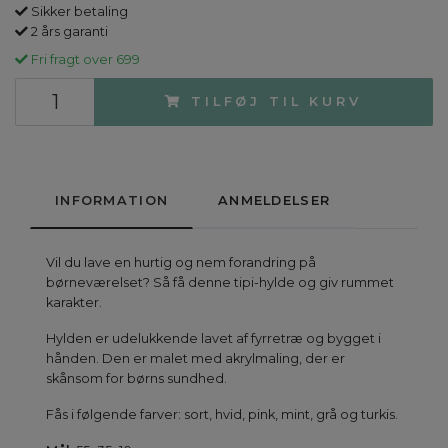
Sikker betaling
2 års garanti
Fri fragt over 699
TILFØJ TIL KURV
INFORMATION
ANMELDELSER
Vil du lave en hurtig og nem forandring på
børneværelset? Så få denne tipi-hylde og giv rummet
karakter.
Hylden er udelukkende lavet af fyrretræ og bygget i
hånden. Den er malet med akrylmaling, der er
skånsom for børns sundhed.
Fås i følgende farver: sort, hvid, pink, mint, grå og turkis.