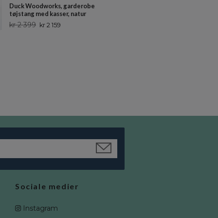
Duck Woodworks, garderobe
Duck Woodworks, garderobe
tøjstang med kasser, natur
tøjstang med kasser Clothes,
grå/natur
kr 2 399
kr 2 159
kr 2 399
kr 2 159
Sociale medier
Instagram