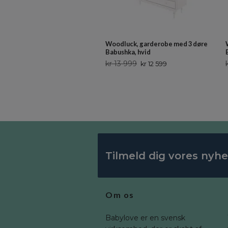
Woodluck, garderobe med 3 døre
Babushka, hvid
kr 13 999
kr 12 599
Tilmeld dig vores nyh
Om os
Babylove er en svensk