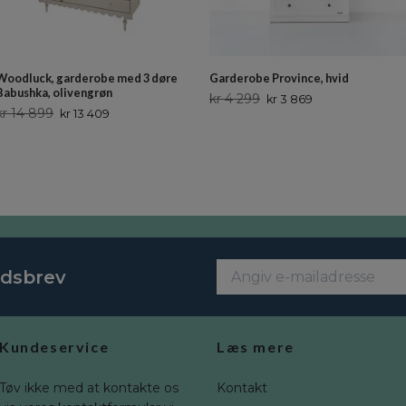
Woodluck, garderobe med 3 døre
Garderobe Province, hvid
Babushka, olivengrøn
kr 4 299
kr 3 869
kr 14 899
kr 13 409
edsbrev
Kundeservice
Læs mere
Tøv ikke med at kontakte os
Kontakt