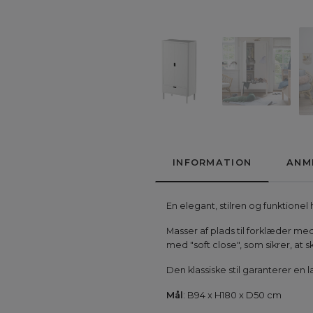
INFORMATION
ANM
En elegant, stilren og funktione
Masser af plads til forklæder med
med "soft close", som sikrer, a
Den klassiske stil garanterer en l
Mål
: B94 x H180 x D50 cm