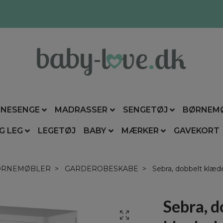
NESENGE
MADRASSER
SENGETØJ
BØRNEM
G LEG
LEGETØJ
BABY
MÆRKER
GAVEKORT
ØRNEMØBLER
GARDEROBESKABE
Sebra, dobbelt klæde
Sebra, d