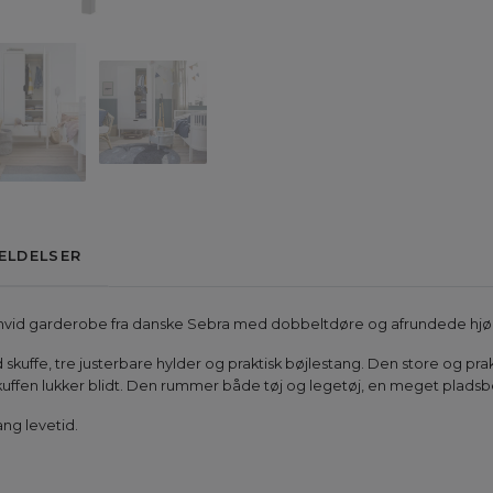
ELDELSER
l hvid garderobe fra danske Sebra med dobbeltdøre og afrundede hjørne
 skuffe, tre justerbare hylder og praktisk bøjlestang. Den store og pra
t skuffen lukker blidt. Den rummer både tøj og legetøj, en meget pla
ang levetid.