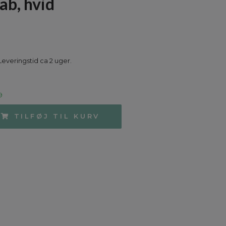
ab, hvid
Leveringstid ca 2 uger.
9
TILFØJ TIL KURV