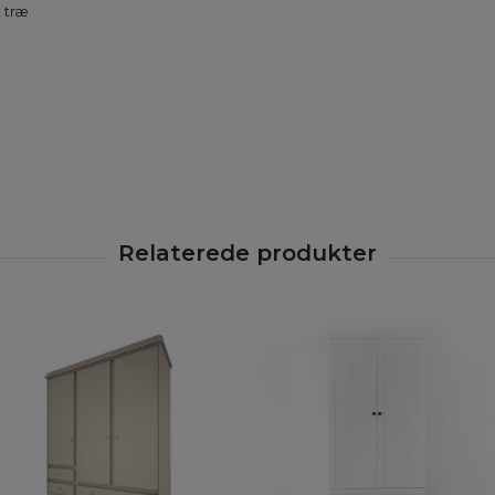
t træ