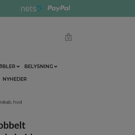
0
ØBLER
BELYSNING
NYHEDER
skab, hvid
obbelt