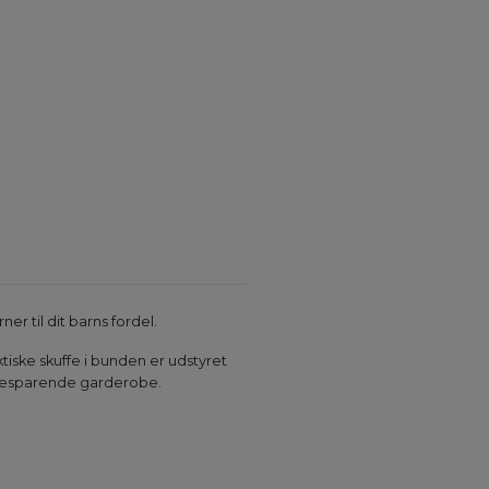
r til dit barns fordel.
ktiske skuffe i bunden er udstyret
dsbesparende garderobe.