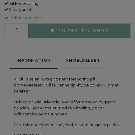
Sikker betaling
2 års garanti
Fri fragt over 699
TILFØJ TIL KURV
INFORMATION
ANMELDELSER
Vil du lave en hurtig og nem forandring på
børneværelset? Så få denne tipi-hylde og giv rummet
karakter.
Hylden er udelukkende lavet af fyrretræ og bygget i
hånden. Den er malet med akrylmaling, der er
skånsom for børns sundhed.
Fås i følgende farver: sort, hvid, pink, mint, grå og turkis.