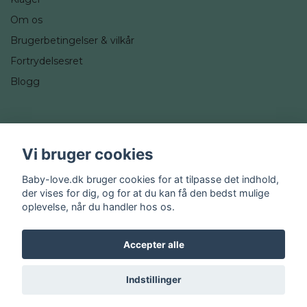
Om os
Brugerbetingelser & vilkår
Fortrydelsesret
Blogg
Sociale medier
Vi bruger cookies
Instagram
Baby-love.dk bruger cookies for at tilpasse det indhold,
der vises for dig, og for at du kan få den bedst mulige
oplevelse, når du handler hos os.
Accepter alle
© 2026 Baby-love.dk
Indstillinger