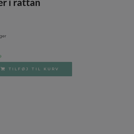
er i rattan
uger
9
TILFØJ TIL KURV