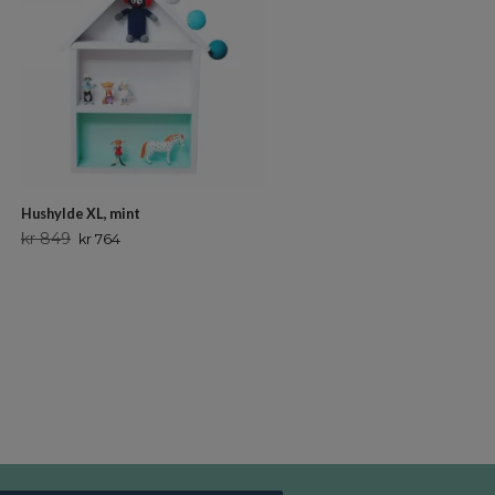
Hushylde XL, mint
kr 849
kr 764
Boho reol med to skuffer i ratta
kr 3 199
kr 2 879