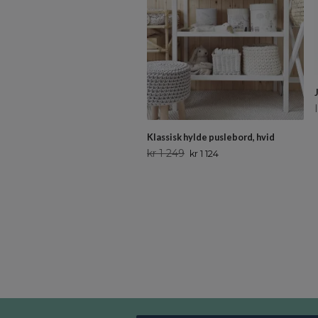
Klassisk hylde puslebord, hvid
kr 1 249
kr 1 124