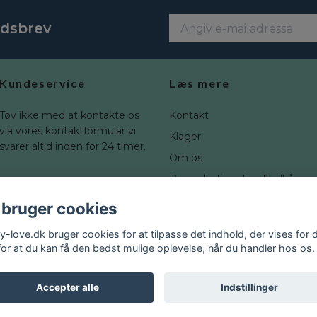
edsbrev
Kundeservice
Læs mere
Tøv ikke med at kontakte os
Kontakt
via vores kontaktformular vi
Klager
svarer altid inden for 24 timer.
Om os
Brugerbetingelser & vilkår
Fortrydelsesret
 bruger cookies
Blogg
y-love.dk bruger cookies for at tilpasse det indhold, der vises for d
for at du kan få den bedst mulige oplevelse, når du handler hos os.
Accepter alle
Indstillinger