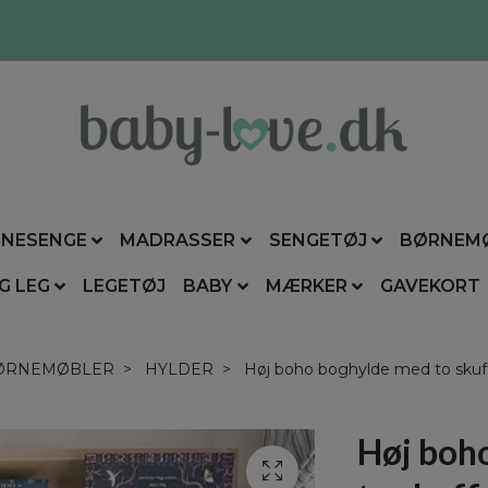
NESENGE
MADRASSER
SENGETØJ
BØRNEM
G LEG
LEGETØJ
BABY
MÆRKER
GAVEKORT
ØRNEMØBLER
HYLDER
Høj boho boghylde med to skuffe
Høj boh