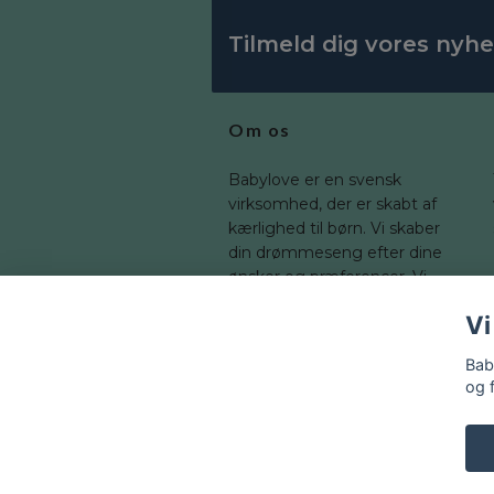
Tilmeld dig vores nyh
Om os
Babylove er en svensk
virksomhed, der er skabt af
kærlighed til børn. Vi skaber
din drømmeseng efter dine
ønsker og præferencer. Vi
tilbyder en bred vifte af
Vi
dimensioner, som du kan
tilpasse til dit barns værelse.
Bab
og 
© 2026 Baby-love.dk