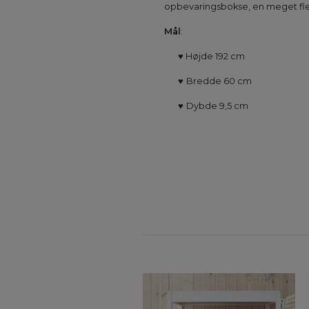
opbevaringsbokse, en meget flek
Mål
:
♥
Højde
192 cm
♥
Bredde 60 cm
♥
Dybde 9,5 cm