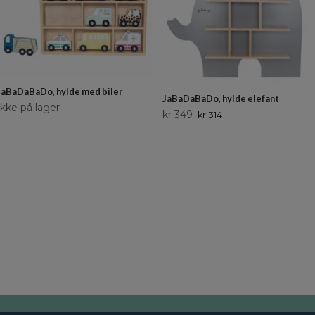
JaBaDaBaDo, hylde med biler
JaBaDaBaDo, hylde elefant
Ikke på lager
kr 349
kr 314