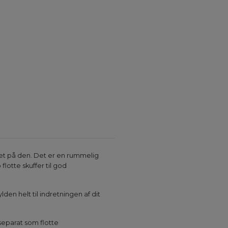
ret på den. Det er en rummelig
lotte skuffer til god
en helt til indretningen af dit
 separat som flotte