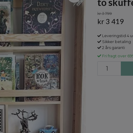
to skuff
kr 3 799
kr 3 419
Leveringstid 4 
Sikker betaling
2 års garanti
Fri fragt over 69