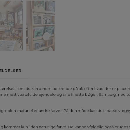
ELDELSER
eværelset, som du kan ændre udseende på alt efter hvad der er place
ine mest værdifulde ejendele og sine fineste bøger. Samtidig med to f
greolen i natur eller andre farver. På den måde kan du tilpasse væghyld
n og kommer kun i den naturlige farve. De kan selvfølgelig også bruges