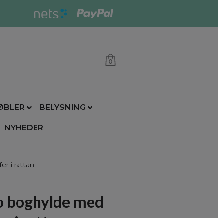
0
ØBLER
BELYSNING
NYHEDER
r i rattan
o boghylde med