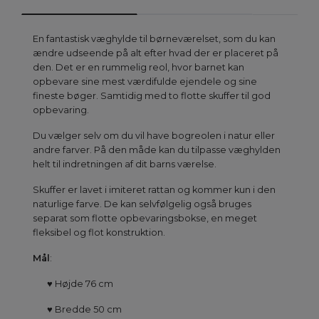
En fantastisk væghylde til børneværelset, som du kan
ændre udseende på alt efter hvad der er placeret på
den. Det er en rummelig reol, hvor barnet kan
opbevare sine mest værdifulde ejendele og sine
fineste bøger. Samtidig med to flotte skuffer til god
opbevaring.
Du vælger selv om du vil have bogreolen i natur eller
andre farver. På den måde kan du tilpasse væghylden
helt til indretningen af dit barns værelse.
Skuffer er lavet i imiteret rattan og kommer kun i den
naturlige farve. De kan selvfølgelig også bruges
separat som flotte opbevaringsbokse, en meget
fleksibel og flot konstruktion.
Mål
:
♥
Højde 76 cm
♥
Bredde 50 cm