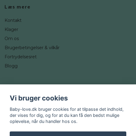
Læs mere
Kontakt
Klager
Om os
Brugerbetingelser & vilkår
Fortrydelsesret
Blogg
Sociale medier
Vi bruger cookies
Instagram
Baby-love.dk bruger cookies for at tilpasse det indhold,
der vises for dig, og for at du kan få den bedst mulige
oplevelse, når du handler hos os.