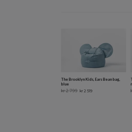
The Brooklyn Kids, Ears Bean bag,
blue
kr 2 799
kr 2 519