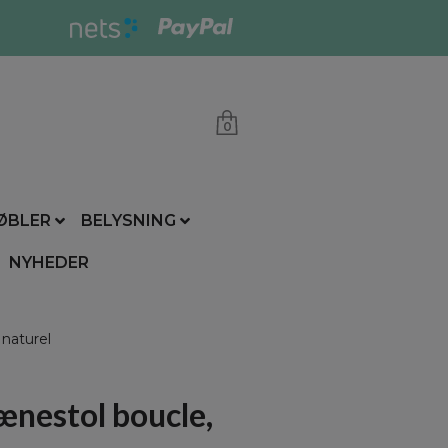
0
ØBLER
BELYSNING
NYHEDER
 naturel
lænestol boucle,