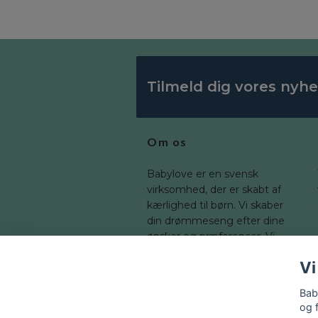
Tilmeld dig vores nyh
Om os
Babylove er en svensk
virksomhed, der er skabt af
kærlighed til børn. Vi skaber
din drømmeseng efter dine
ønsker og præferencer. Vi
tilbyder en bred vifte af
Vi
dimensioner, som du kan
tilpasse til dit barns værelse.
Bab
og 