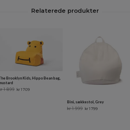
The Brooklyn Kids, Hippo Bean bag,
mustard
kr 1 899
kr 1 709
Bini, sækkestol, Grey
kr 1 999
kr 1 799