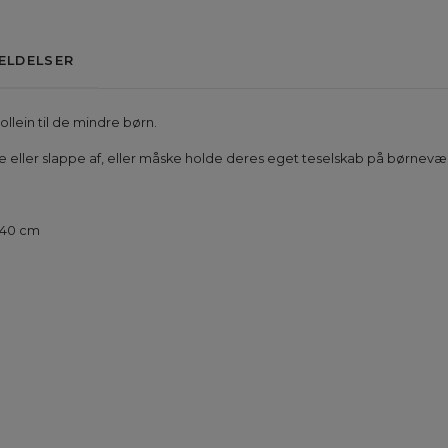
ELDELSER
ollein til de mindre børn.
 lege eller slappe af, eller måske holde deres eget teselskab på børnevæ
x 40 cm