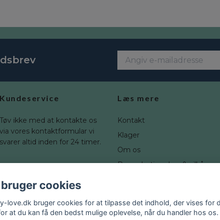
edsbrev
Kundeservice
Læs mere
Tøv ikke med at kontakte os
Kontakt
via vores kontaktformular vi
Klager
svarer altid inden for 24 timer.
Om os
Brugerbetingelser & vilkår
Fortrydelsesret
 bruger cookies
Blogg
y-love.dk bruger cookies for at tilpasse det indhold, der vises for d
for at du kan få den bedst mulige oplevelse, når du handler hos os.