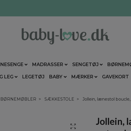
NESENGE
MADRASSER
SENGETØJ
BØRNEM
G LEG
LEGETØJ
BABY
MÆRKER
GAVEKORT
BØRNEMØBLER
SÆKKESTOLE
Jollein, lænestol boucle,
Jollein, 