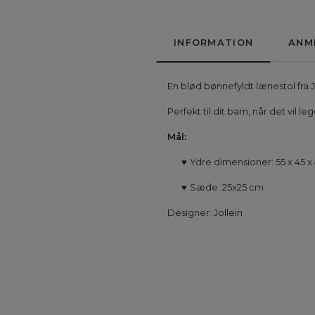
INFORMATION
ANM
En blød bønnefyldt lænestol fra J
Perfekt til dit barn, når det vil
Mål:
♥
Ydre dimensioner: 55 x 45 
♥
Sæde: 25x25 cm
Designer:
Jollein