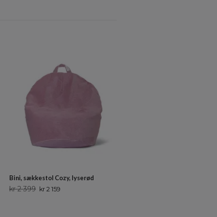
Bini, sækkestol udendørs, Lily
kr 1 899
kr 1 709
Bini, sækkestol Cozy, lyserød
kr 2 399
kr 2 159