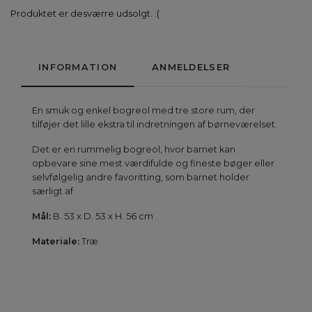
Produktet er desværre udsolgt. :(
INFORMATION
ANMELDELSER
En smuk og enkel bogreol med tre store rum, der
tilføjer det lille ekstra til indretningen af børneværelset.
Det er en rummelig bogreol, hvor barnet kan
opbevare sine mest værdifulde og fineste bøger eller
selvfølgelig andre favoritting, som barnet holder
særligt af.
Mål:
B. 53 x D. 53 x H. 56 cm
Materiale:
Træ