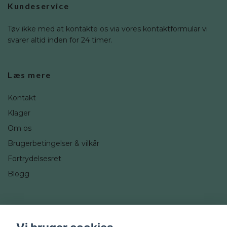
Kundeservice
Tøv ikke med at kontakte os via vores kontaktformular vi
svarer altid inden for 24 timer.
Læs mere
Kontakt
Klager
Om os
Brugerbetingelser & vilkår
Fortrydelsesret
Blogg
Sociale medier