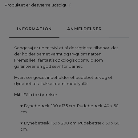
Produktet er desværre udsolgt. :(
INFORMATION
ANMELDELSER
Sengetøj er uden tvivl et af de vigtigste tilbehør, det
der holder barnet varmt og trygt om natten.
Fremstillet i fantastisk økologisk bomuld som
garanterer en god søvn for barnet.
Hvert sengesæt indeholder et pudebetræk og et
dynebetræk. Lukkes nemt med lynlås.
Mål
: Fås i to størrelser
♥
Dynebetræk: 100 x 135 cm. Pudebetræk: 40 x 60
cm.
♥
Dynebetræk: 150 x 200 cm. Pudebetræk: 50 x 60
cm.