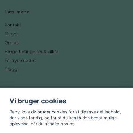
Læs mere
Kontakt
Klager
Om os
Brugerbetingelser & vilkår
Fortrydelsesret
Blogg
Sociale medier
Vi bruger cookies
Instagram
Baby-love.dk bruger cookies for at tilpasse det indhold,
der vises for dig, og for at du kan få den bedst mulige
oplevelse, når du handler hos os.