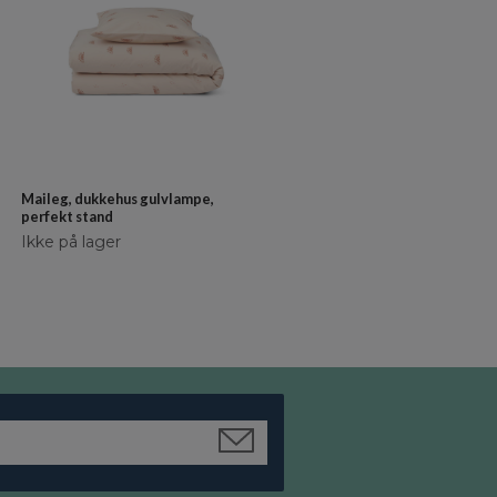
Maileg, dukkehus gulvlampe,
Sengesæt, Ducky
perfekt stand
kr 349
kr 314
Ikke på lager