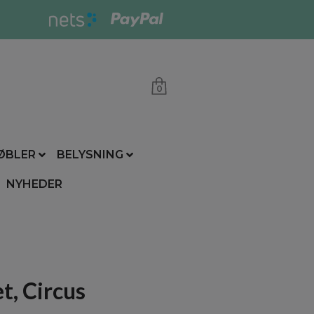
0
ØBLER
BELYSNING
NYHEDER
t, Circus