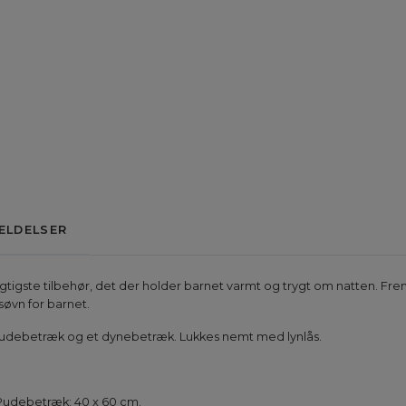
ELDELSER
igtigste tilbehør, det der holder barnet varmt og trygt om natten. Frems
øvn for barnet.
udebetræk og et dynebetræk. Lukkes nemt med lynlås.
 Pudebetræk: 40 x 60 cm.