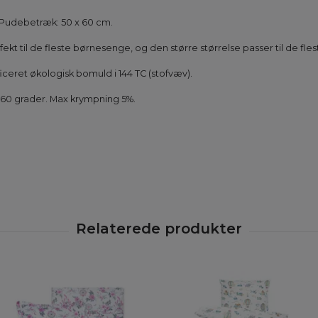
 Pudebetræk: 50 x 60 cm.
kt til de fleste børnesenge, og den større størrelse passer til de fle
iceret økologisk bomuld i 144 TC (stofvæv).
 60 grader. Max krympning 5%.