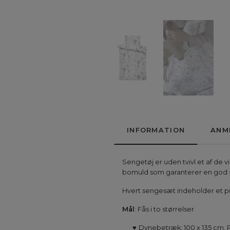
INFORMATION
ANM
Sengetøj er uden tvivl et af de v
bomuld som garanterer en god s
Hvert sengesæt indeholder et p
Mål
: Fås i to størrelser
♥
Dynebetræk: 100 x 135 cm.