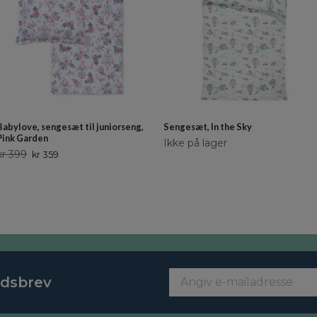
Babylove, sengesæt til juniorseng,
Sengesæt, In the Sky
Pink Garden
Ikke på lager
kr 399
kr 359
edsbrev