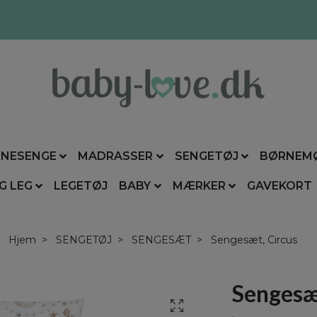
NESENGE
MADRASSER
SENGETØJ
BØRNEM
G LEG
LEGETØJ
BABY
MÆRKER
GAVEKORT
Hjem
SENGETØJ
SENGESÆT
Sengesæt, Circus
Sengesæ