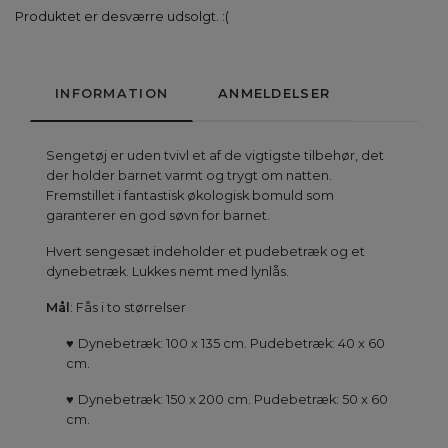
Produktet er desværre udsolgt. :(
INFORMATION
ANMELDELSER
Sengetøj er uden tvivl et af de vigtigste tilbehør, det
der holder barnet varmt og trygt om natten.
Fremstillet i fantastisk økologisk bomuld som
garanterer en god søvn for barnet.
Hvert sengesæt indeholder et pudebetræk og et
dynebetræk. Lukkes nemt med lynlås.
Mål
: Fås i to størrelser
♥
Dynebetræk: 100 x 135 cm. Pudebetræk: 40 x 60
cm.
♥
Dynebetræk: 150 x 200 cm. Pudebetræk: 50 x 60
cm.