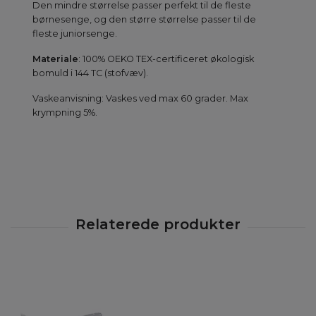
Den mindre størrelse passer perfekt til de fleste
børnesenge, og den større størrelse passer til de
fleste juniorsenge.
Materiale
: 100% OEKO TEX-certificeret økologisk
bomuld i 144 TC (stofvæv).
Vaskeanvisning: Vaskes ved max 60 grader. Max
krympning 5%.