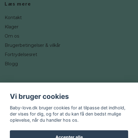
Læs mere
Kontakt
Klager
Om os
Brugerbetingelser & vilkår
Fortrydelsesret
Blogg
Sociale medier
Vi bruger cookies
Instagram
Baby-love.dk bruger cookies for at tilpasse det indhold,
der vises for dig, og for at du kan få den bedst mulige
oplevelse, når du handler hos os.
Accepter alle