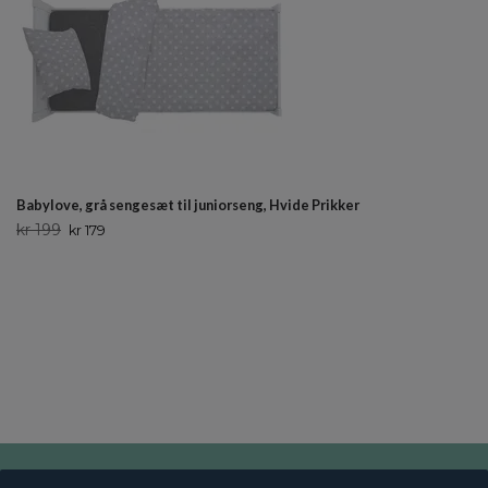
Babylove, grå sengesæt til juniorseng, Hvide Prikker
kr 199
kr 179