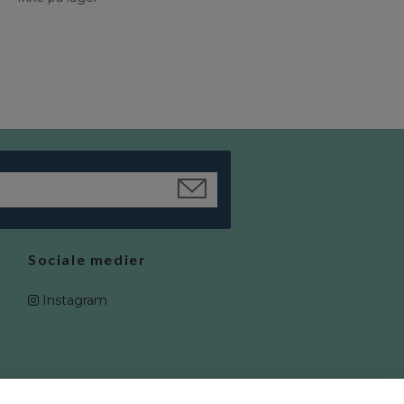
Maileg, mus med gul bil & garag
Ikke på lager
Sociale medier
Instagram