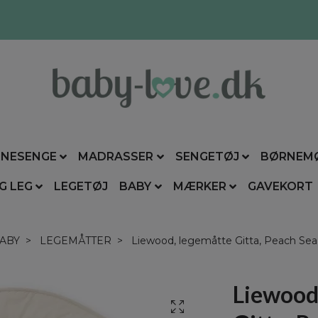
NESENGE
MADRASSER
SENGETØJ
BØRNEM
G LEG
LEGETØJ
BABY
MÆRKER
GAVEKORT
ABY
LEGEMÅTTER
Liewood, legemåtte Gitta, Peach Sea 
Liewood