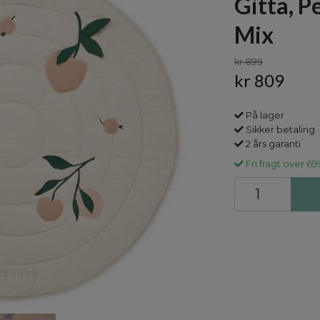
Gitta, P
Mix
kr 899
kr 809
På lager
Sikker betaling
2 års garanti
Fri fragt over 69