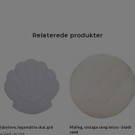
Babylove, legemåtte skal, grå
Maileg, vintage seng micro - blødt
sand
kr 249
kr 224