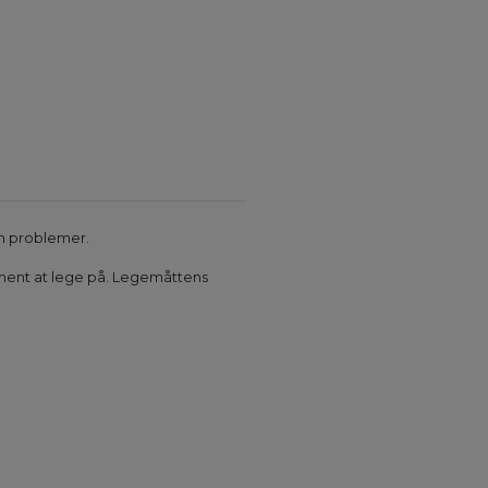
en problemer.
dament at lege på. Legemåttens