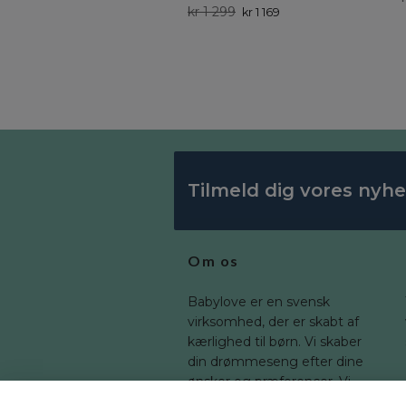
kr 1 299
kr 1 169
Tilmeld dig vores nyh
Om os
Babylove er en svensk
virksomhed, der er skabt af
kærlighed til børn. Vi skaber
din drømmeseng efter dine
ønsker og præferencer. Vi
tilbyder en bred vifte af