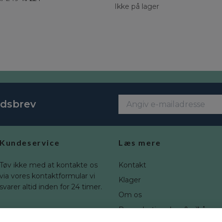
Ikke på lager
edsbrev
Kundeservice
Læs mere
Tøv ikke med at kontakte os
Kontakt
via vores kontaktformular vi
Klager
svarer altid inden for 24 timer.
Om os
Brugerbetingelser & vilkår