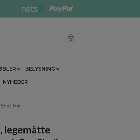
0
ØBLER
BELYSNING
NYHEDER
Shell Mix
, legemåtte