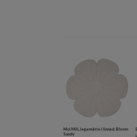
Moi Mili, legemåtte i linned, Bloom
Sandy