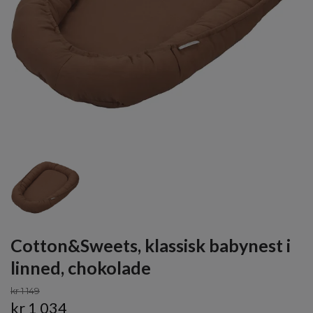
Cotton&Sweets, klassisk babynest i
linned, chokolade
kr 1 149
kr 1 034