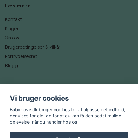
Læs mere
Kontakt
Klager
Om os
Brugerbetingelser & vilkår
Fortrydelsesret
Blogg
Sociale medier
Vi bruger cookies
Instagram
Baby-love.dk bruger cookies for at tilpasse det indhold,
der vises for dig, og for at du kan få den bedst mulige
oplevelse, når du handler hos os.