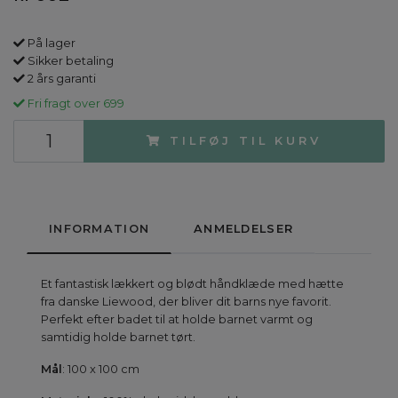
På lager
Sikker betaling
2 års garanti
Fri fragt over 699
TILFØJ TIL KURV
INFORMATION
ANMELDELSER
Et fantastisk lækkert og blødt håndklæde med hætte
fra danske Liewood, der bliver dit barns nye favorit.
Perfekt efter badet til at holde barnet varmt og
samtidig holde barnet tørt.
Mål
: 100 x 100 cm