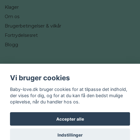
Klager
Om os
Brugerbetingelser & vilkår
Fortrydelsesret
Blogg
Sociale medier
Vi bruger cookies
Instagram
Baby-love.dk bruger cookies for at tilpasse det indhold,
der vises for dig, og for at du kan få den bedst mulige
oplevelse, når du handler hos os.
Accepter alle
© 2026 Baby-love.dk
Indstillinger