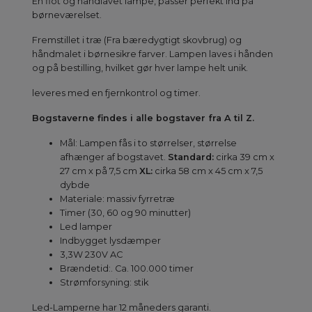
En flot og håndlavet lampe, passer perfekt ind på
børneværelset.
Fremstillet i træ (Fra bæredygtigt skovbrug) og
håndmalet i børnesikre farver. Lampen laves i hånden
og på bestilling, hvilket gør hver lampe helt unik.
leveres med en fjernkontrol og timer.
Bogstaverne findes i alle bogstaver fra A til Z.
Mål: Lampen fås i to størrelser, størrelse
afhænger af bogstavet.
Standard:
cirka 39 cm x
27 cm x på 7,5 cm
XL:
cirka 58 cm x 45 cm x 7,5
dybde
Materiale: massiv fyrretræ
Timer (30, 60 og 90 minutter)
Led lamper
Indbygget lysdæmper
3,3W 230V AC
Brændetid:. Ca. 100.000 timer
Strømforsyning: stik
Led-Lamperne har 12 måneders garanti.