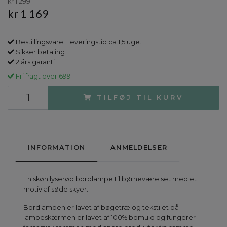
kr 1 299
kr 1 169
Bestillingsvare. Leveringstid ca 1,5 uge.
Sikker betaling
2 års garanti
Fri fragt over 699
TILFØJ TIL KURV
INFORMATION
ANMELDELSER
En skøn lyserød bordlampe til børneværelset med et
motiv af søde skyer.
Bordlampen er lavet af bøgetræ og tekstilet på
lampeskærmen er lavet af 100% bomuld og fungerer