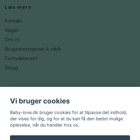
Læs mere
Kontakt
Klager
Om os
Brugerbetingelser & vilkår
Fortrydelsesret
Blogg
Sociale medier
Vi bruger cookies
Instagram
Baby-love.dk bruger cookies for at tilpasse det indhold,
der vises for dig, og for at du kan få den bedst mulige
oplevelse, når du handler hos os.