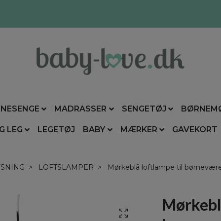
NESENGE
MADRASSER
SENGETØJ
BØRNEM
G LEG
LEGETØJ
BABY
MÆRKER
GAVEKORT
YSNING
LOFTSLAMPER
Mørkeblå loftlampe til børnevær
Mørkeblå