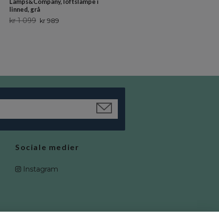
Lamps&Company, loftslampe i
linned, grå
kr 1 099
kr 989
Sociale medier
Instagram