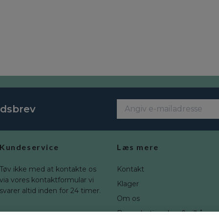
edsbrev
Kundeservice
Læs mere
Tøv ikke med at kontakte os
Kontakt
via vores kontaktformular vi
Klager
svarer altid inden for 24 timer.
Om os
Brugerbetingelser & vilkår