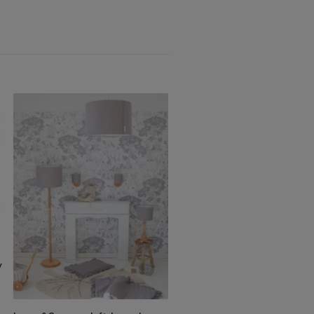
y
Beige loftlampe til børneværel
kr 299
kr 269