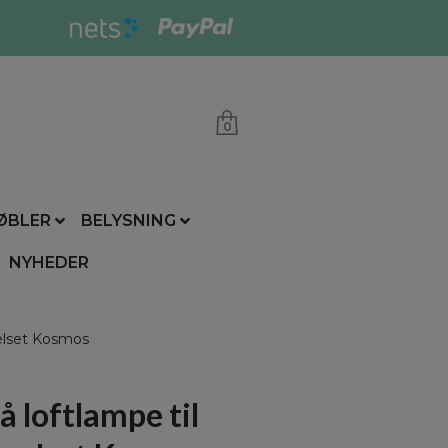
0
ØBLER
BELYSNING
NYHEDER
elset Kosmos
 loftlampe til