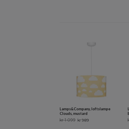
Lamps&Company, loftslampe
Clouds, mustard
kr 1 099
kr 989