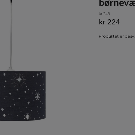
børnevæ
kr 249
kr 224
Produktet er desvæ