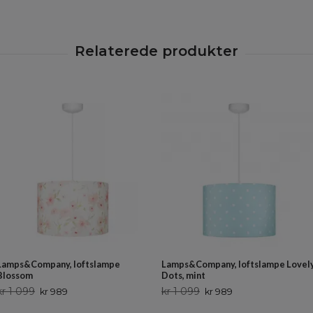
Lamps&Company, loftslampe
Lamps&Company, loftslampe Lovel
Blossom
Dots, mint
kr 1 099
kr 1 099
kr 989
kr 989