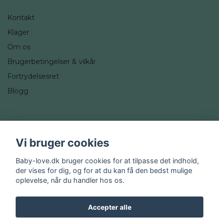
Kontakt
Klager
Om os
Brugerbetingelser & vilkår
Fortrydelsesret
Blogg
Sociale medier
Vi bruger cookies
Instagram
Baby-love.dk bruger cookies for at tilpasse det indhold,
der vises for dig, og for at du kan få den bedst mulige
oplevelse, når du handler hos os.
Accepter alle