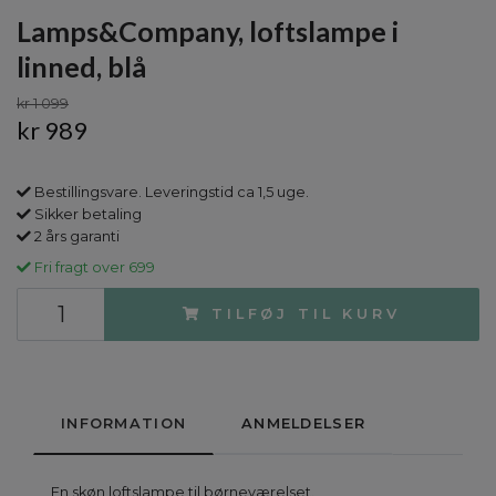
Lamps&Company, loftslampe i
linned, blå
kr 1 099
kr 989
Bestillingsvare. Leveringstid ca 1,5 uge.
Sikker betaling
2 års garanti
Fri fragt over 699
TILFØJ TIL KURV
INFORMATION
ANMELDELSER
En skøn loftslampe til børneværelset.